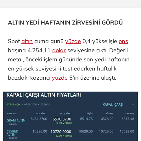
ALTIN YEDİ HAFTANIN ZİRVESİNİ GÖRDÜ
Spot
altın
cuma günü
yüzde
0,4 yükselişle
ons
başına 4.254,11
dolar
seviyesine çıktı. Değerli
metal, önceki işlem gününde son yedi haftanın
en yüksek seviyesini test ederken haftalık
bazdaki kazancı
yüzde
5’in üzerine ulaştı.