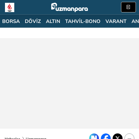
BORSA
DÖVİZ
ALTIN
TAHVİL-BONO
VARANT
AN
Haberler
Uzmanpara