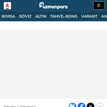
BORSA
DÖVİZ
ALTIN
TAHVİL-BONO
VARANT
AN
Haberler
Uzmanpara