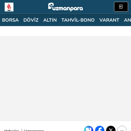
BORSA
DÖVİZ
ALTIN
TAHVİL-BONO
VARANT
AN
Haberler
Uzmanpara