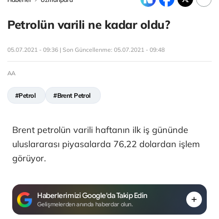
Petrolün varili ne kadar oldu?
05.07.2021 - 09:36 | Son Güncellenme:
05.07.2021 - 09:48
AA
#Petrol
#Brent Petrol
Brent petrolün varili haftanın ilk iş gününde
uluslararası piyasalarda 76,22 dolardan işlem
görüyor.
Haberlerimizi Google'da Takip Edin
Gelişmelerden anında haberdar olun.