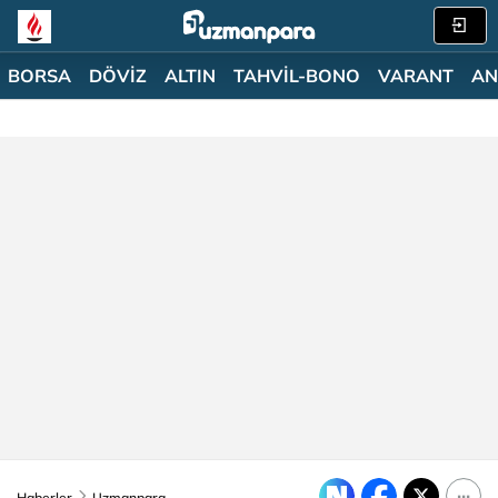
BORSA
DÖVİZ
ALTIN
TAHVİL-BONO
VARANT
AN
Haberler
Uzmanpara