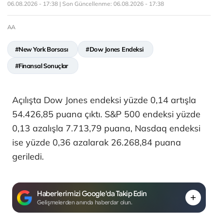
06.08.2026 - 17:38 | Son Güncellenme:
06.08.2026 - 17:38
AA
#New York Borsası
#Dow Jones Endeksi
#Finansal Sonuçlar
Açılışta Dow Jones endeksi yüzde 0,14 artışla
54.426,85 puana çıktı. S&P 500 endeksi yüzde
0,13 azalışla 7.713,79 puana, Nasdaq endeksi
ise yüzde 0,36 azalarak 26.268,84 puana
geriledi.
Haberlerimizi Google'da Takip Edin
Gelişmelerden anında haberdar olun.