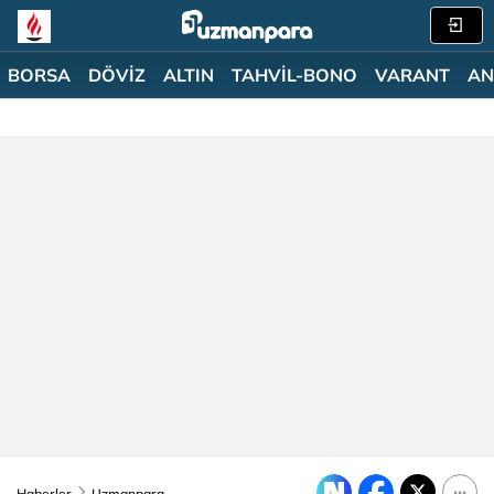
BORSA
DÖVİZ
ALTIN
TAHVİL-BONO
VARANT
AN
Haberler
Uzmanpara