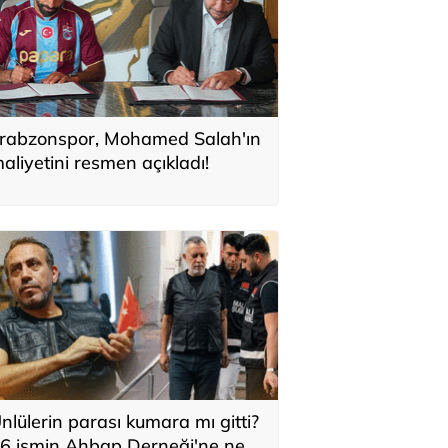
rabzonspor, Mohamed Salah'ın
aliyetini resmen açıkladı!
nlülerin parası kumara mı gitti?
6 ismin Ahbap Derneği'ne ne