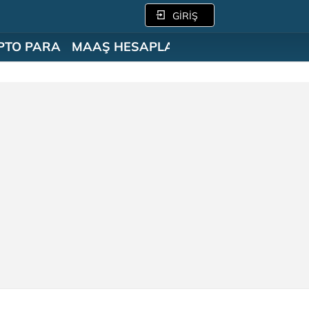
GİRİŞ
PTO PARA
MAAŞ HESAPLAMA
SÖZLÜK