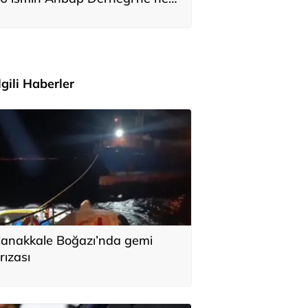
adar bağış yaptığı ortaya çıktı
İlgili Haberler
anakkale Boğazı’nda gemi
rızası