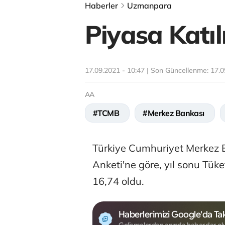
Haberler
Uzmanpara
Piyasa Katıl
17.09.2021 - 10:47 | Son Güncellenme:
17.0
AA
#TCMB
#Merkez Bankası
Türkiye Cumhuriyet Merkez B
Anketi'ne göre, yıl sonu Tüke
16,74 oldu.
Haberlerimizi Google'da Tak
Gelişmelerden anında haberdar ol