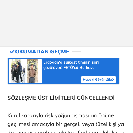
Erdoğan'a suikast timinin sırrı
çözülüyor! FETÖ'cü Burkay
Karatepe'nin itirafı ekipleri harekete
geçirdi
Haberi Görüntüle
SÖZLEŞME ÜST LİMİTLERİ GÜNCELLENDİ
Kurul kararıyla risk yoğunlaşmasının önüne
geçilmesi amacıyla bir gerçek veya tüzel kişi ya
da aynı risk grubundaki taraflarla yapılabilecek