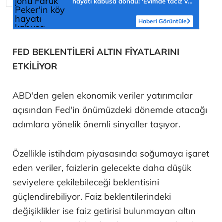
hayatı kabusa döndü! 'Evimde taciz ve
tehdit ediliyorum'
Haberi Görüntüle
FED BEKLENTİLERİ ALTIN FİYATLARINI
ETKİLİYOR
ABD'den gelen ekonomik veriler yatırımcılar
açısından Fed'in önümüzdeki dönemde atacağı
adımlara yönelik önemli sinyaller taşıyor.
Özellikle istihdam piyasasında soğumaya işaret
eden veriler, faizlerin gelecekte daha düşük
seviyelere çekilebileceği beklentisini
güçlendirebiliyor. Faiz beklentilerindeki
değişiklikler ise faiz getirisi bulunmayan altın