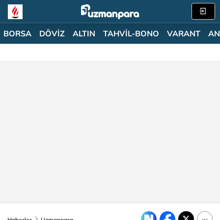
BORSA
DÖVİZ
ALTIN
TAHVİL-BONO
VARANT
AN
Haberler
Uzmanpara