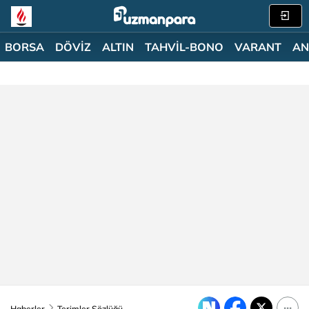
BORSA
DÖVİZ
ALTIN
TAHVİL-BONO
VARANT
AN
Haberler
Terimler Sözlüğü