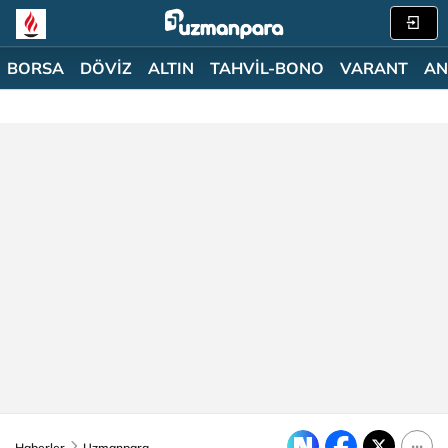
BORSA
DÖVİZ
ALTIN
TAHVİL-BONO
VARANT
AN
Haberler
Uzmanpara