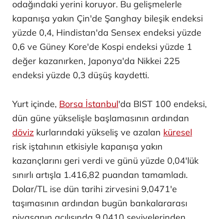
odağındaki yerini koruyor. Bu gelişmelerle
kapanışa yakın Çin'de Şanghay bileşik endeksi
yüzde 0,4, Hindistan'da Sensex endeksi yüzde
0,6 ve Güney Kore'de Kospi endeksi yüzde 1
değer kazanırken, Japonya'da Nikkei 225
endeksi yüzde 0,3 düşüş kaydetti.
Yurt içinde,
Borsa İstanbul
'da BIST 100 endeksi,
dün güne yükselişle başlamasının ardından
döviz
kurlarındaki yükseliş ve azalan
küresel
risk iştahının etkisiyle kapanışa yakın
kazançlarını geri verdi ve günü yüzde 0,04'lük
sınırlı artışla 1.416,82 puandan tamamladı.
Dolar/TL ise dün tarihi zirvesini 9,0471'e
taşımasının ardından bugün bankalararası
piyasanın açılışında 9,0410 seviyelerinden