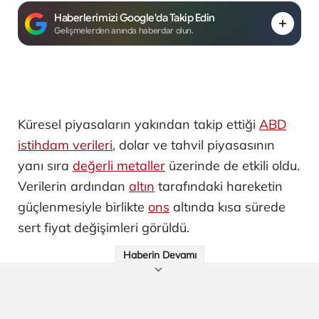
Haberlerimizi Google'da Takip Edin
Gelişmelerden anında haberdar olun.
Küresel piyasaların yakından takip ettiği
ABD
istihdam verileri
, dolar ve tahvil piyasasının
yanı sıra
değerli metaller
üzerinde de etkili oldu.
Verilerin ardından
altın
tarafındaki hareketin
güçlenmesiyle birlikte
ons
altında kısa sürede
sert fiyat değişimleri görüldü.
Haberin Devamı