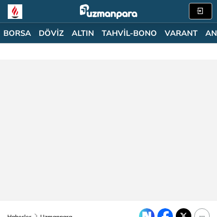
BORSA
DÖVİZ
ALTIN
TAHVİL-BONO
VARANT
AN
Haberler
Uzmanpara