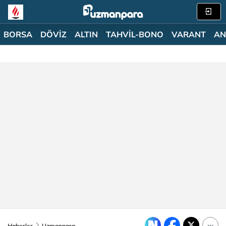
BORSA
DÖVİZ
ALTIN
TAHVİL-BONO
VARANT
AN
Haberler
Uzmanpara