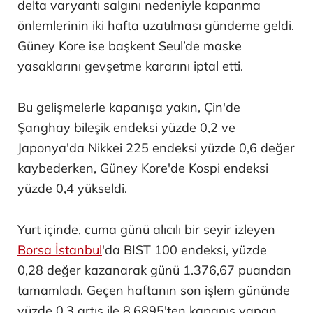
delta varyantı salgını nedeniyle kapanma
önlemlerinin iki hafta uzatılması gündeme geldi.
Güney Kore ise başkent Seul’de maske
yasaklarını gevşetme kararını iptal etti.
Bu gelişmelerle kapanışa yakın, Çin'de
Şanghay bileşik endeksi yüzde 0,2 ve
Japonya'da Nikkei 225 endeksi yüzde 0,6 değer
kaybederken, Güney Kore'de Kospi endeksi
yüzde 0,4 yükseldi.
Yurt içinde, cuma günü alıcılı bir seyir izleyen
Borsa İstanbul
'da BIST 100 endeksi, yüzde
0,28 değer kazanarak günü 1.376,67 puandan
tamamladı. Geçen haftanın son işlem gününde
yüzde 0,3 artış ile 8,6895'ten kapanış yapan