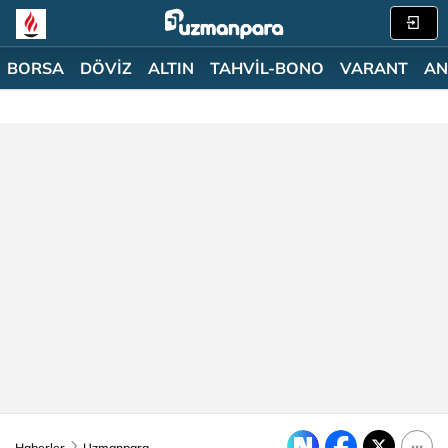
BORSA
DÖVİZ
ALTIN
TAHVİL-BONO
VARANT
AN
Haberler
Uzmanpara