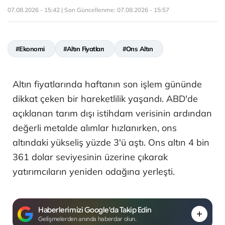
07.08.2026 - 15:42 | Son Güncellenme:
07.08.2026 - 15:57
#Ekonomi
#Altın Fiyatları
#Ons Altın
Altın fiyatlarında haftanın son işlem gününde
dikkat çeken bir hareketlilik yaşandı. ABD'de
açıklanan tarım dışı istihdam verisinin ardından
değerli metalde alımlar hızlanırken, ons
altındaki yükseliş yüzde 3'ü aştı. Ons altın 4 bin
361 dolar seviyesinin üzerine çıkarak
yatırımcıların yeniden odağına yerleşti.
Haberlerimizi Google'da Takip Edin
Gelişmelerden anında haberdar olun.