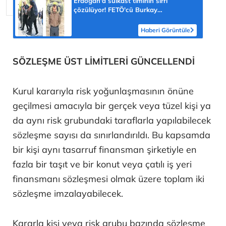
Erdoğan'a suikast timinin sırrı
çözülüyor! FETÖ'cü Burkay
Karatepe'nin itirafı ekipleri harekete
geçirdi
Haberi Görüntüle
SÖZLEŞME ÜST LİMİTLERİ GÜNCELLENDİ
Kurul kararıyla risk yoğunlaşmasının önüne
geçilmesi amacıyla bir gerçek veya tüzel kişi ya
da aynı risk grubundaki taraflarla yapılabilecek
sözleşme sayısı da sınırlandırıldı. Bu kapsamda
bir kişi aynı tasarruf finansman şirketiyle en
fazla bir taşıt ve bir konut veya çatılı iş yeri
finansmanı sözleşmesi olmak üzere toplam iki
sözleşme imzalayabilecek.
Kararla kişi veya risk grubu bazında sözleşme