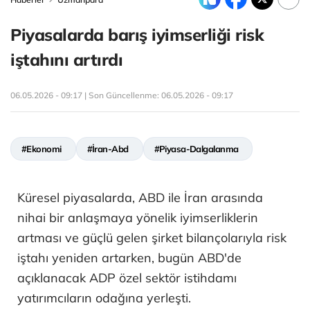
Piyasalarda barış iyimserliği risk
iştahını artırdı
06.05.2026 - 09:17 | Son Güncellenme:
06.05.2026 - 09:17
#Ekonomi
#İran-Abd
#Piyasa-Dalgalanma
Küresel piyasalarda, ABD ile İran arasında
nihai bir anlaşmaya yönelik iyimserliklerin
artması ve güçlü gelen şirket bilançolarıyla risk
iştahı yeniden artarken, bugün ABD'de
açıklanacak ADP özel sektör istihdamı
yatırımcıların odağına yerleşti.