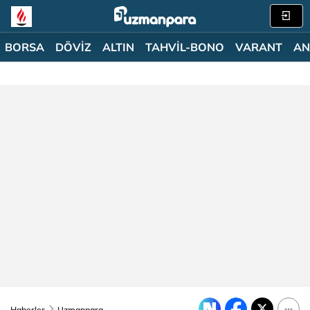
BORSA
DÖVİZ
ALTIN
TAHVİL-BONO
VARANT
AN
Haberler
Uzmanpara