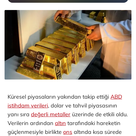
Küresel piyasaların yakından takip ettiği
ABD
istihdam verileri
, dolar ve tahvil piyasasının
yanı sıra
değerli metaller
üzerinde de etkili oldu.
Verilerin ardından
altın
tarafındaki hareketin
güçlenmesiyle birlikte
ons
altında kısa sürede