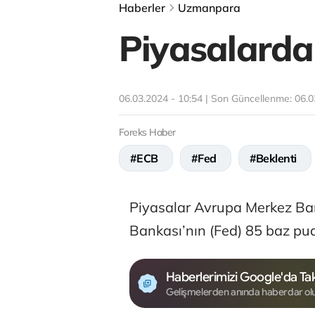
Haberler
Uzmanpara
Piyasalarda
06.03.2024 - 10:54 | Son Güncellenme:
06.0
Foreks Haber
#ECB
#Fed
#Beklenti
Piyasalar Avrupa Merkez Ba
Bankası’nın (Fed) 85 baz puan
Haberlerimizi Google'da Tak
Gelişmelerden anında haberdar ol