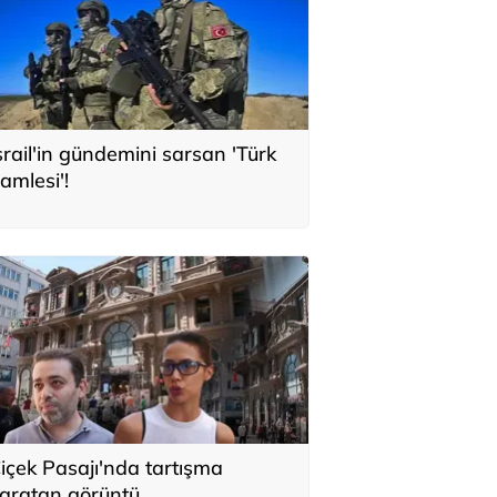
srail'in gündemini sarsan 'Türk
amlesi'!
içek Pasajı'nda tartışma
aratan görüntü