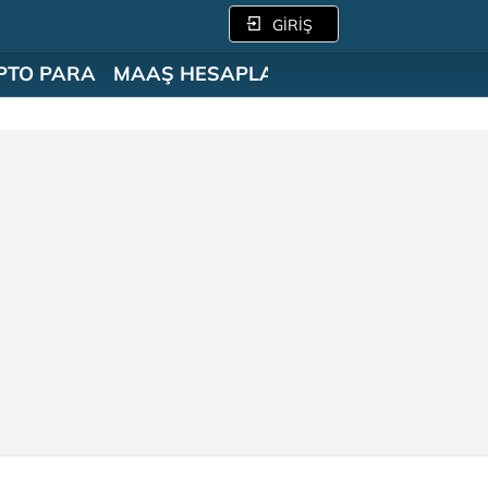
GİRİŞ
PTO PARA
MAAŞ HESAPLAMA
SÖZLÜK