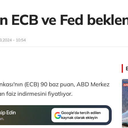
n ECB ve Fed beklen
3.2024 - 10:54
nkası'nın (ECB) 90 baz puan, ABD Merkez
 faiz indirmesini fiyatlıyor.
ip Edin
Google'da tercih edilen
kaynak olarak ekleyin
un.