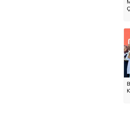
M
Ç
B
K
a