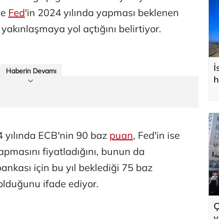
ve
Fed
'in 2024 yılında yapması beklenen
r yakınlaşmaya yol açtığını belirtiyor.
İ
Haberin Devamı
h
24 yılında ECB'nin 90 baz
puan
, Fed'in ise
yapmasını fiyatladığını, bunun da
ankası için bu yıl beklediği 75 baz
olduğunu ifade ediyor.
Ç
y