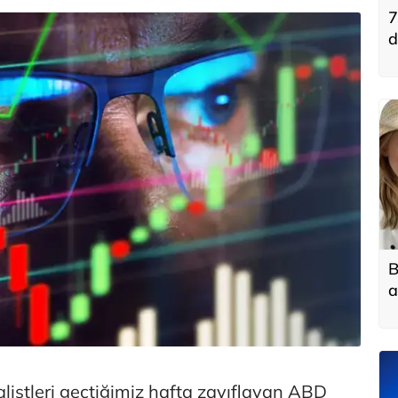
7
d
B
a
istleri geçtiğimiz hafta zayıflayan ABD