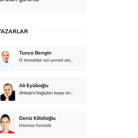
YAZARLAR
Tunca Bengin
O timsahlar sizi yemeli aslında!...
Ali Eyüboğlu
Ahbap’a bağışları kayıp ünlüler var
Deniz Kilislioğlu
Hürmüz formülü