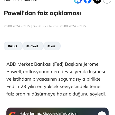
Powell'dan faiz açıklaması
26.08.2024 - 09:27 | Son Güncellenme:
26.08.2024 - 09:27
#ABD
#Powell
#Faiz
ABD Merkez Bankası (Fed) Başkanı Jerome
Powell, enflasyonun neredeyse yenik düşmesi
ve istihdam piyasasının soğumasıyla birlikte
Fed'in 23 yılın en yüksek seviyesindeki temel
faiz oranını düşürmeye hazır olduğunu söyledi.
Haberlerimizi Google'da Takip Edin