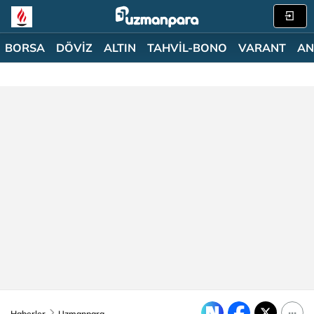
BORSA
DÖVİZ
ALTIN
TAHVİL-BONO
VARANT
AN
Haberler
Uzmanpara