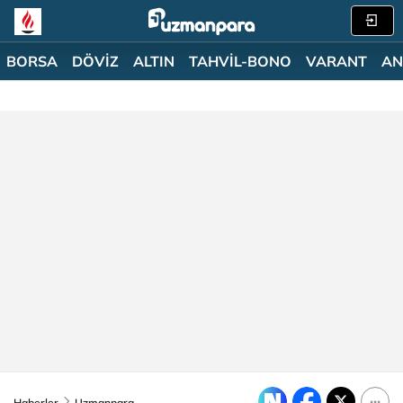
BORSA
DÖVİZ
ALTIN
TAHVİL-BONO
VARANT
AN
Haberler
Uzmanpara