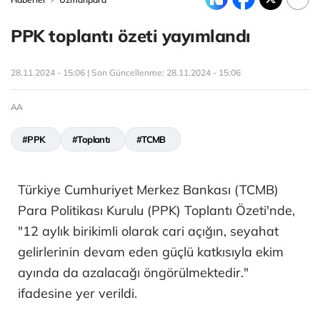
PPK toplantı özeti yayımlandı
28.11.2024 - 15:06 | Son Güncellenme:
28.11.2024 - 15:06
AA
#PPK
#Toplantı
#TCMB
Türkiye Cumhuriyet Merkez Bankası (TCMB)
Para Politikası Kurulu (PPK) Toplantı Özeti'nde,
"12 aylık birikimli olarak cari açığın, seyahat
gelirlerinin devam eden güçlü katkısıyla ekim
ayında da azalacağı öngörülmektedir."
ifadesine yer verildi.