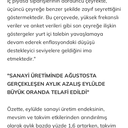
iç piyasa siparişlerinin dördüncü çeyrekte,
üçüncü çeyreğe benzer şekilde zayıf seyrettiğini
göstermektedir. Bu çerçevede, yüksek frekanslı
veriler ve anket verileri gibi son çeyreğe ilişkin
göstergeler yurt içi talebin yavaşlamaya
devam ederek enflasyondaki düşüşü
destekleyici seviyelere geldiğini ima
etmektedir."
"SANAYİ ÜRETİMİNDE AĞUSTOSTA
GERÇEKLEŞEN AYLIK AZALIŞ EYLÜLDE
BÜYÜK ORANDA TELAFİ EDİLDİ"
Özette, eylülde sanayi üretim endeksinin,
mevsim ve takvim etkilerinden arındırılmış
olarak aylık bazda yüzde 1,6 artarken, takvim