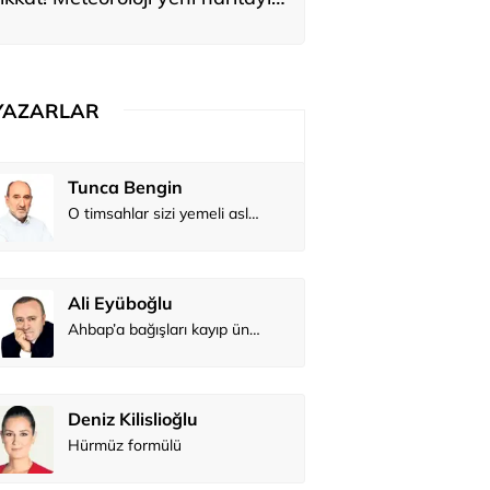
yardı
YAZARLAR
Tunca Bengin
O timsahlar sizi yemeli aslında!...
Ali Eyüboğlu
Ahbap’a bağışları kayıp ünlüler var
Deniz Kilislioğlu
Hürmüz formülü