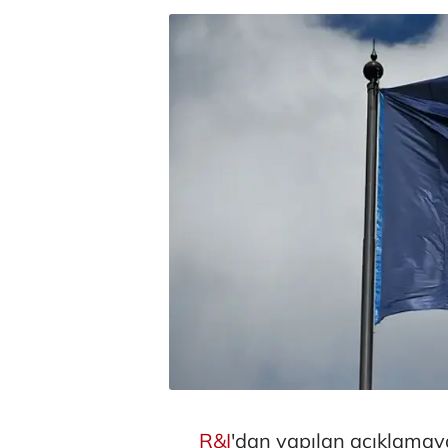
R&I
'dan yapılan açıklamay