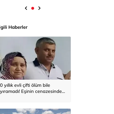
İlgili Haberler
0 yıllık evli çifti ölüm bile
yıramadı! Eşinin cenazesinde
alp krizi geçirip hayatını
aybetti