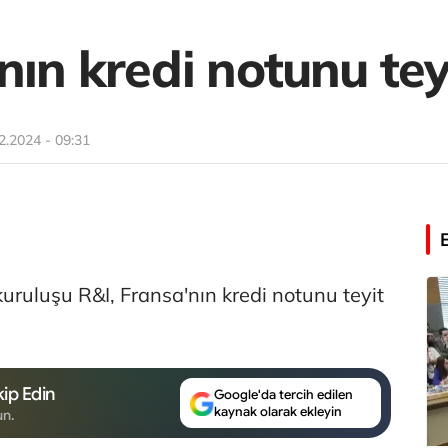
nın kredi notunu teyi
2.2024 - 09:31
uruluşu R&I, Fransa'nın kredi notunu teyit
ip Edin
Google'da tercih edilen
kaynak olarak ekleyin
un.