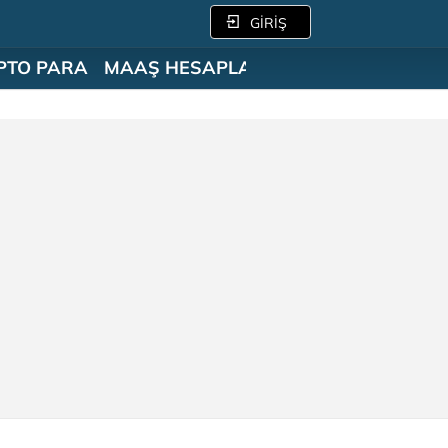
GİRİŞ
PTO PARA
MAAŞ HESAPLAMA
SÖZLÜK