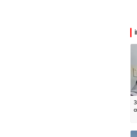
3
a
k
k