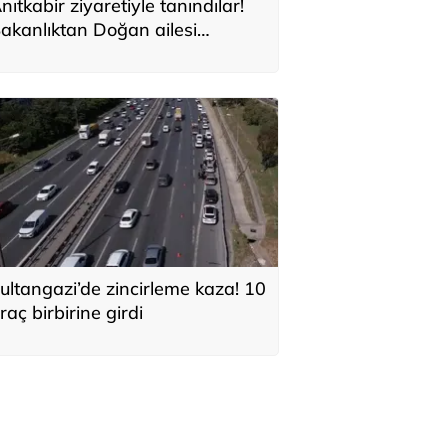
nıtkabir ziyaretiyle tanındılar!
akanlıktan Doğan ailesi
çıklaması
ultangazi’de zincirleme kaza! 10
raç birbirine girdi