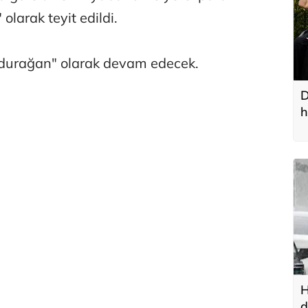
larak teyit edildi.
durağan" olarak devam edecek.
D
h
H
d