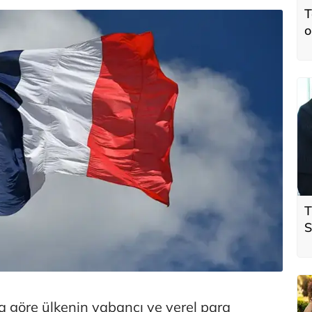
T
o
T
S
ö
t
a göre ülkenin yabancı ve yerel para