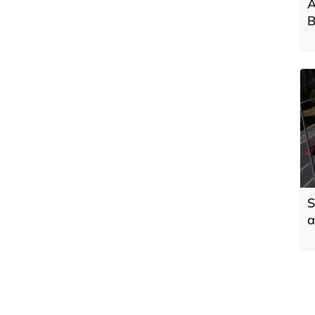
A
B
a
S
a