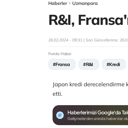
Haberler
Uzmanpara
R&I, Fransa'
26.02.2024 - 09:31 | Son Güncellenme:
26.0
Foreks Haber
#Fransa
#R&I
#Kredi
Japon kredi derecelendirme k
etti.
Haberlerimizi Google'da Tak
Gelişmelerden anında haberdar ol