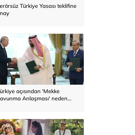
erörsüz Türkiye Yasası teklifine
nay
ürkiye açısından 'Mekke
avunma Anlaşması' neden
nemli? Üç ülkenin birbirini
amamlayan tarafı