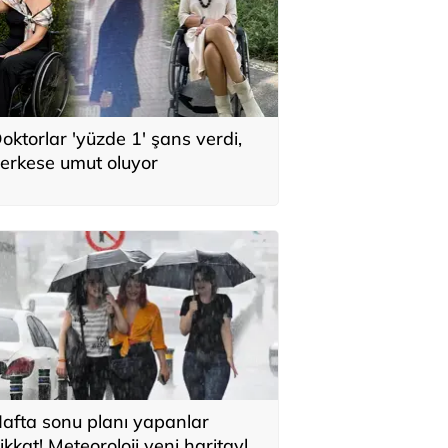
oktorlar 'yüzde 1' şans verdi,
erkese umut oluyor
afta sonu planı yapanlar
ikkat! Meteoroloji yeni haritayla