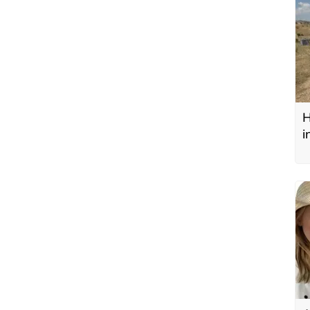
H
i
y