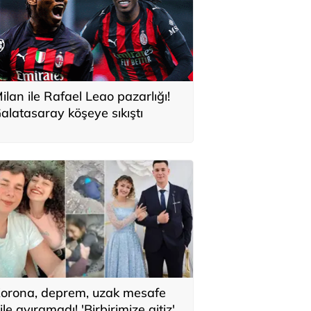
ilan ile Rafael Leao pazarlığı!
alatasaray köşeye sıkıştı
orona, deprem, uzak mesafe
ile ayıramadı! 'Birbirimize aitiz'