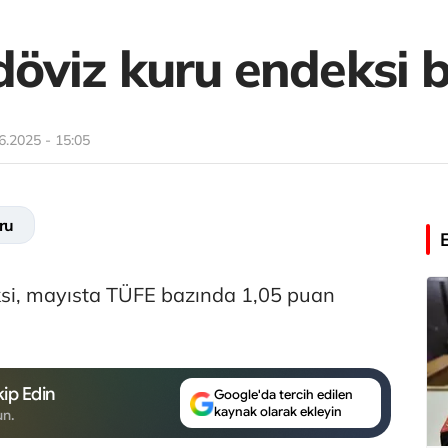
 döviz kuru endeksi b
6.2025 - 15:05
ru
eksi, mayısta TÜFE bazında 1,05 puan
ip Edin
Google'da tercih edilen
kaynak olarak ekleyin
un.