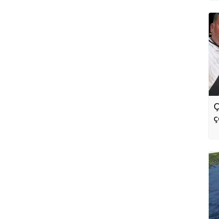
Ç
ç
i