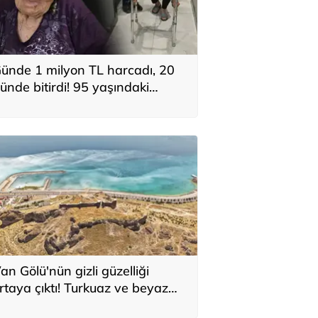
ünde 1 milyon TL harcadı, 20
ünde bitirdi! 95 yaşındaki
adının ortalığı karıştıran mirası:
Evlat neden böyle?'
an Gölü'nün gizli güzelliği
rtaya çıktı! Turkuaz ve beyaz
esenlerin sırrı