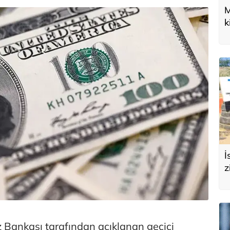
M
k
U
d
İ
z
e
s
 Bankası tarafından açıklanan geçici