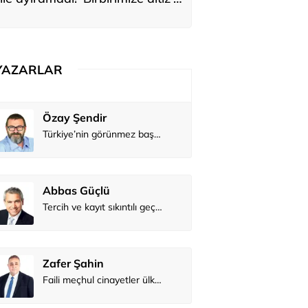
ediler: 'En büyük hayalimiz bu'
YAZARLAR
Atilay Kandemir
Türkiye’nin görünmez başarısı…
Mağaza açılışı
Tercih ve kayıt sıkıntılı geçiyor
Faili meçhul cinayetler ülkesine veda