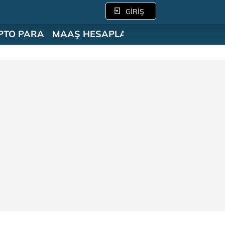
GİRİŞ
PTO PARA
MAAŞ HESAPLAMA
SÖZLÜK