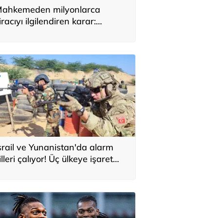
ahkemeden milyonlarca
iracıyı ilgilendiren karar:
YAP’taki tek hareket her şeyi
eğiştirdi
srail ve Yunanistan'da alarm
illeri çalıyor! Üç ülkeye işaret
ttiler: 'Türkiye'den yeni
avunma ekseni, ölümcül ittifak'