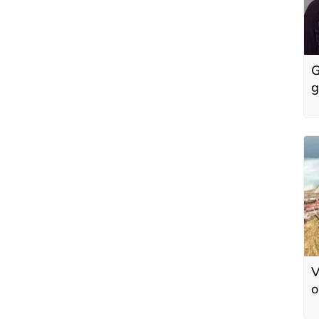
G
g
k
'
V
o
d