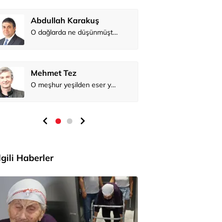
O dağlarda ne düşünmüştüm?
O meşhur yeşilden eser yok şimdi...
İlgili Haberler