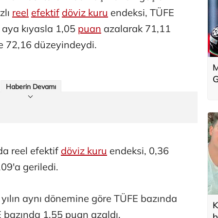
zlı
reel
efektif
döviz kuru
endeksi, TÜFE
 aya kıyasla 1,05
puan
azalarak 71,11
te 72,16 düzeyindeydi.
M
G
Haberin Devamı
 reel efektif
döviz kuru
endeksi, 0,36
09'a geriledi.
en yılın aynı dönemine göre TÜFE bazında
K
 bazında 1,55 puan azaldı.
b