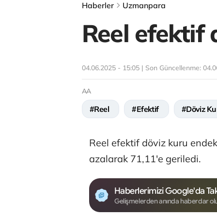
Haberler
Uzmanpara
Reel efektif
04.06.2025 - 15:05 | Son Güncellenme:
04.0
AA
#Reel
#Efektif
#Döviz Ku
Reel efektif döviz kuru end
azalarak 71,11'e geriledi.
Haberlerimizi Google'da Tak
Gelişmelerden anında haberdar ol