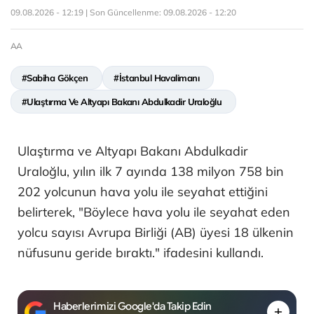
09.08.2026 - 12:19 | Son Güncellenme:
09.08.2026 - 12:20
AA
#Sabiha Gökçen
#İstanbul Havalimanı
#Ulaştırma Ve Altyapı Bakanı Abdulkadir Uraloğlu
Ulaştırma ve Altyapı Bakanı Abdulkadir
Uraloğlu, yılın ilk 7 ayında 138 milyon 758 bin
202 yolcunun hava yolu ile seyahat ettiğini
belirterek, "Böylece hava yolu ile seyahat eden
yolcu sayısı Avrupa Birliği (AB) üyesi 18 ülkenin
nüfusunu geride bıraktı." ifadesini kullandı.
Haberlerimizi Google'da Takip Edin