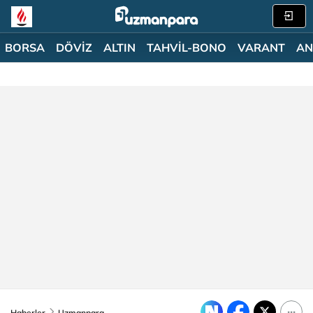
BORSA
DÖVİZ
ALTIN
TAHVİL-BONO
VARANT
AN
Haberler
Uzmanpara