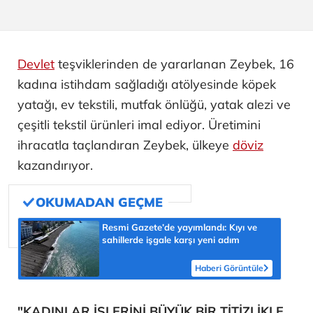
Devlet
teşviklerinden de yararlanan Zeybek, 16
kadına istihdam sağladığı atölyesinde köpek
yatağı, ev tekstili, mutfak önlüğü, yatak alezi ve
çeşitli tekstil ürünleri imal ediyor. Üretimini
ihracatla taçlandıran Zeybek, ülkeye
döviz
kazandırıyor.
Resmi Gazete’de yayımlandı: Kıyı ve
sahillerde işgale karşı yeni adım
Haberi Görüntüle
"KADINLAR İŞLERİNİ BÜYÜK BİR TİTİZLİKLE