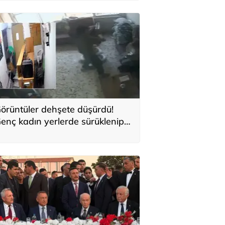
utuklama
örüntüler dehşete düşürdü!
enç kadın yerlerde sürüklenip
arbedildiği görüntüleri yayınladı