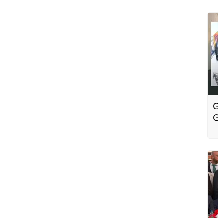
t
G
G
d