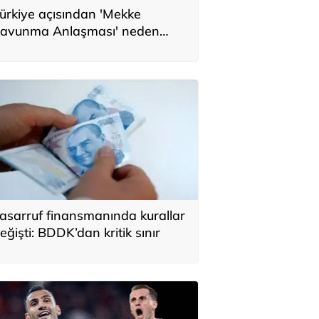
ürkiye açısından 'Mekke
avunma Anlaşması' neden
nemli? Üç ülkenin birbirini
amamlayan tarafı
asarruf finansmanında kurallar
eğişti: BDDK’dan kritik sınır