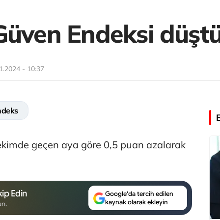
Güven Endeksi düşt
1.2024 - 10:37
ndeks
ekimde geçen aya göre 0,5 puan azalarak
ip Edin
Google'da tercih edilen
kaynak olarak ekleyin
un.