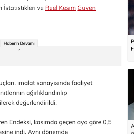
m İstatistikleri ve
Reel Kesim
Güven
P
Haberin Devamı
F
b
uçları, imalat sanayisinde faaliyet
ıtlarının ağırlıklandırılıp
ilerek değerlendirildi.
en Endeksi, kasımda geçen aya göre 0,5
A
esine indi. Aynı dönemde
g