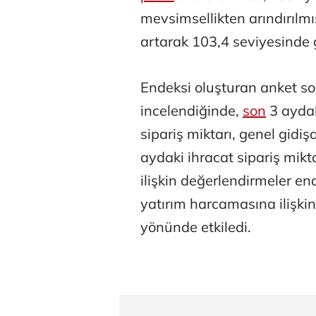
mevsimsellikten arındırılm
artarak 103,4 seviyesinde g
Endeksi oluşturan anket so
incelendiğinde,
son
3 aydak
Atilay Kand
sipariş miktarı, genel gid
Mağaza açılışı
aydaki ihracat sipariş mik
ilişkin değerlendirmeler e
yatırım harcamasına ilişki
yönünde etkiledi.