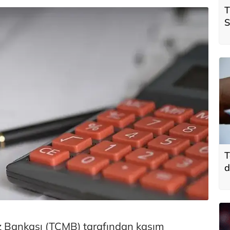
T
S
ö
t
T
d
z Bankası (TCMB) tarafından kasım