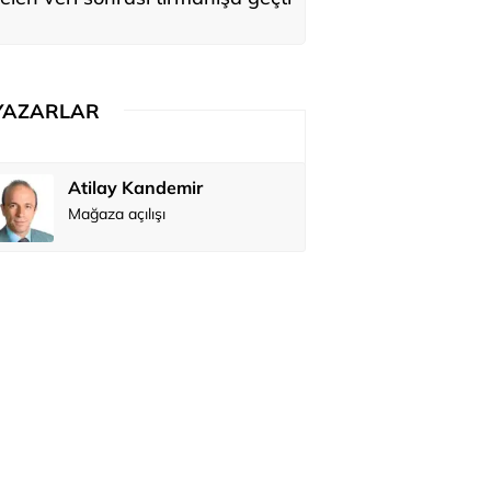
YAZARLAR
Atilay Kandemir
Özay Şendi
Mağaza açılışı
Abbas Güç
Zafer Şahi