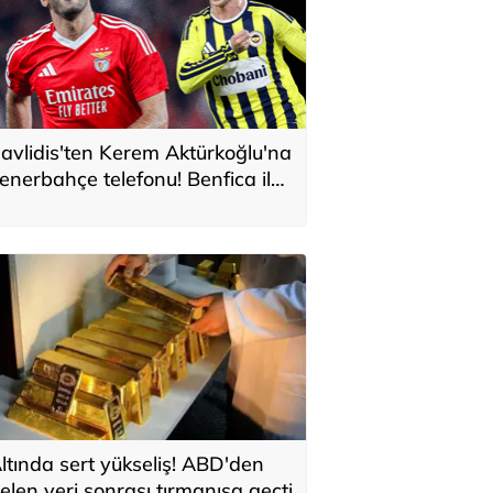
avlidis'ten Kerem Aktürkoğlu'na
enerbahçe telefonu! Benfica ile
onservis pazarlığı
ltında sert yükseliş! ABD'den
elen veri sonrası tırmanışa geçti