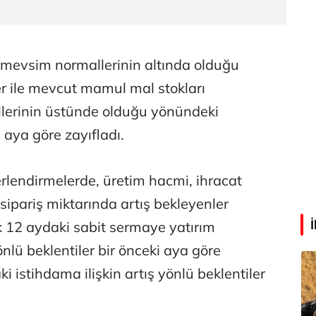
Abdullah Karakuş
O dağlarda ne düşünmüştüm?
 mevsim normallerinin altında olduğu
r ile mevcut mamul mal stokları
Mehmet Tez
lerinin üstünde olduğu yönündeki
O meşhur yeşilden eser yok şimdi...
 aya göre zayıfladı.
rlendirmelerde, üretim hacmi, ihracat
 sipariş miktarında artış bekleyenler
ek 12 aydaki sabit sermaye yatırım
önlü beklentiler bir önceki aya göre
i istihdama ilişkin artış yönlü beklentiler