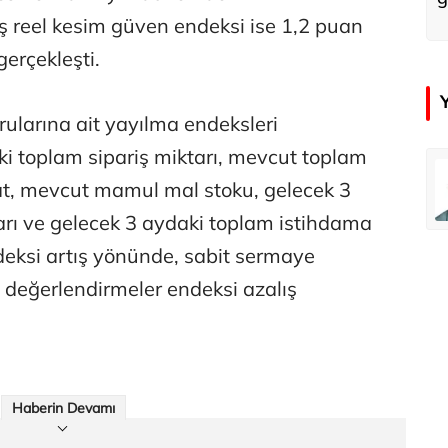
ış reel kesim güven endeksi ise 1,2 puan
erçekleşti.
rularına ait yayılma endeksleri
i toplam sipariş miktarı, mevcut toplam
emir
Özay Şendir
işat, mevcut mamul mal stoku, gelecek 3
Türkiye’nin görünmez başarısı…
tarı ve gelecek 3 aydaki toplam istihdama
ndeksi artış yönünde, sabit sermaye
Abbas Güçlü
n değerlendirmeler endeksi azalış
Tercih ve kayıt sıkıntılı geçiyor
Zafer Şahin
Faili meçhul cinayetler ülkesine veda
Haberin Devamı