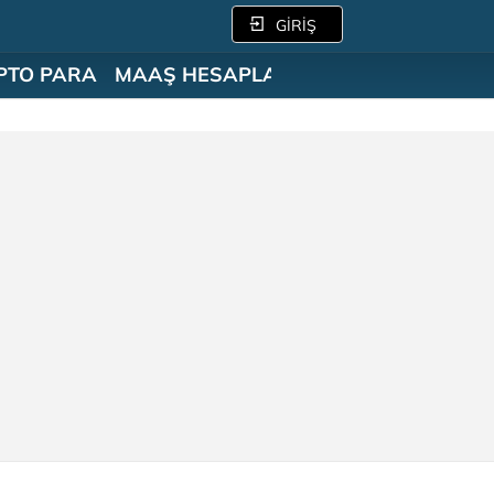
GİRİŞ
PTO PARA
MAAŞ HESAPLAMA
SÖZLÜK