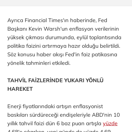
Ayrıca Financial Times'ın haberinde, Fed
Başkanı Kevin Warsh'un enflasyon verilerinin
yüksek çıkması durumunda, eylül toplantısında
politika faizini artırmaya hazır olduğu belirtildi.
Söz konusu haber akışı Fed'in faiz patikasına
yönelik tahminleri etkiledi.
TAHVİL FAİZLERİNDE YUKARI YÖNLÜ
HAREKET
Enerji fiyatlarındaki artışın enflasyonist
baskıları sürdüreceği endişeleriyle ABD'nin 10
yıllık tahvil faizi dün 6 baz puan artışla
yüzde
4,68'e çıkarken, yeni günde de yüzde 4,69