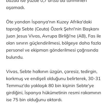
bazda ise yüzde 0,7 artsa da tahminleri
aşamadı.
Öte yandan İspanya'nın Kuzey Afrika'daki
toprağı Sebte (Ceuta) Özerk Şehri'nin Başkanı
Juan Jesus Vivas, Avrupa Birliği'ne (AB), Fas ile
olan sınırın güçlendirilmesi, bölgeye daha fazla
personel ve ekipman gönderilmesi çağrısında
bulundu.
Vivas, Sebte halkının üzgün, çaresiz, tedirgin,
korkmuş ve endişeli olduğunu belirterek, 30-31
Temmuz'da yaklaşık 80 bin kişinin Sebte'ye
girdiğini, İspanya hükümetinin resmi rakamının
ise 75 bin olduğunu aktardı.