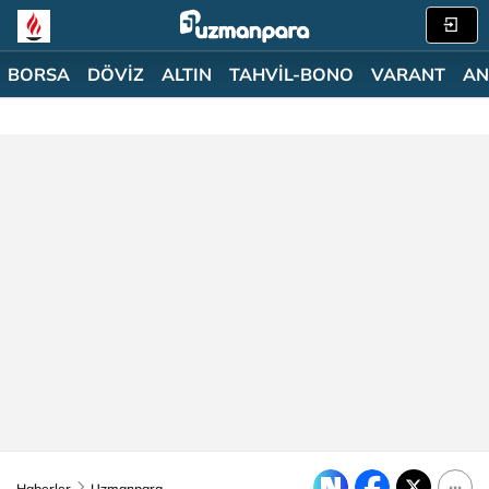
BORSA
DÖVİZ
ALTIN
TAHVİL-BONO
VARANT
AN
Haberler
Uzmanpara