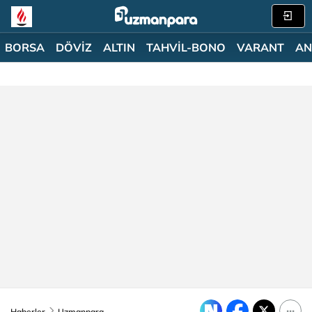
BORSA
DÖVİZ
ALTIN
TAHVİL-BONO
VARANT
AN
Haberler
Uzmanpara