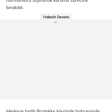
harmanlara taşınarak kuruma sürecine
bırakıldı.
Haberin Devamı
Merkeze bağlı Boztekke köyünde bahçesinde