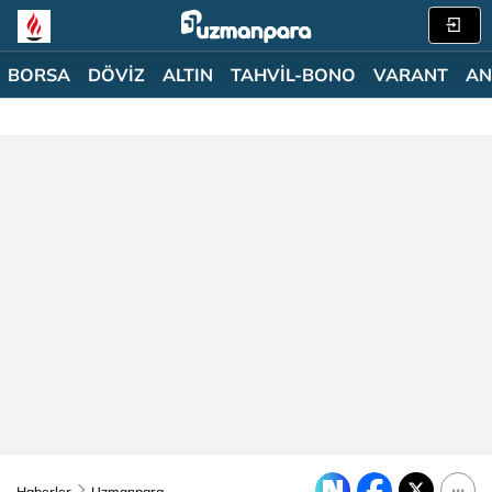
BORSA
DÖVİZ
ALTIN
TAHVİL-BONO
VARANT
AN
Haberler
Uzmanpara