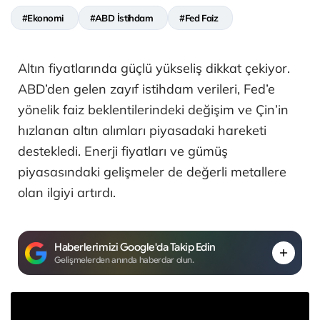
#Ekonomi
#ABD İstihdam
#Fed Faiz
Altın fiyatlarında güçlü yükseliş dikkat çekiyor.
ABD’den gelen zayıf istihdam verileri, Fed’e
yönelik faiz beklentilerindeki değişim ve Çin’in
hızlanan altın alımları piyasadaki hareketi
destekledi. Enerji fiyatları ve gümüş
piyasasındaki gelişmeler de değerli metallere
olan ilgiyi artırdı.
Haberlerimizi Google'da Takip Edin
Gelişmelerden anında haberdar olun.