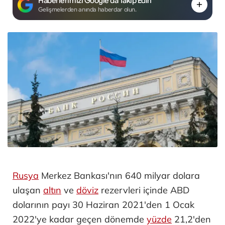
Haberlerimizi Google'da Takip Edin
Gelişmelerden anında haberdar olun.
Rusya
Merkez Bankası'nın 640 milyar dolara
ulaşan
altın
ve
döviz
rezervleri içinde ABD
dolarının payı 30 Haziran 2021'den 1 Ocak
2022'ye kadar geçen dönemde
yüzde
21,2'den