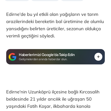
Edirne'de bu yıl etkili olan yağışların ve tarım
arazilerindeki bereketin bal üretimine de olumlu
yansıdığını belirten üreticiler, sezonun oldukça
verimli geçtiğini söyledi.
Haberlerimizi Google'da Takip Edin
Gelişmelerden anında haberdar olun.
Edirne'nin Uzunköprü ilçesine bağlı Kırcasalih
beldesinde 21 yıldır arıcılık ile uğraşan 50
yaşındaki Fatih Koşar, ilkbaharda kanola