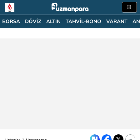
BORSA
DÖVİZ
ALTIN
TAHVİL-BONO
VARANT
AN
Haberler
Uzmanpara