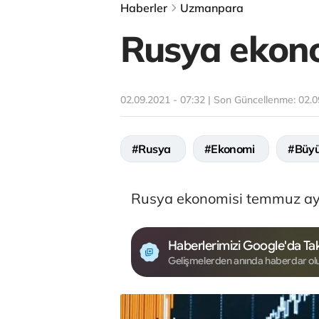
Haberler
Uzmanpara
Rusya ekon
02.09.2021 - 07:32 | Son Güncellenme:
02.0
#Rusya
#Ekonomi
#Büy
Rusya ekonomisi temmuz ayı
Haberlerimizi Google'da Tak
Gelişmelerden anında haberdar ol