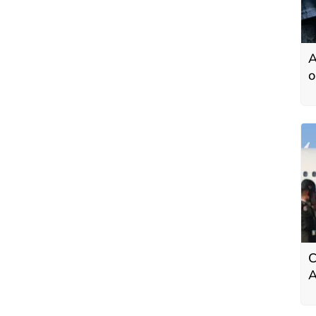
A
o
C
A