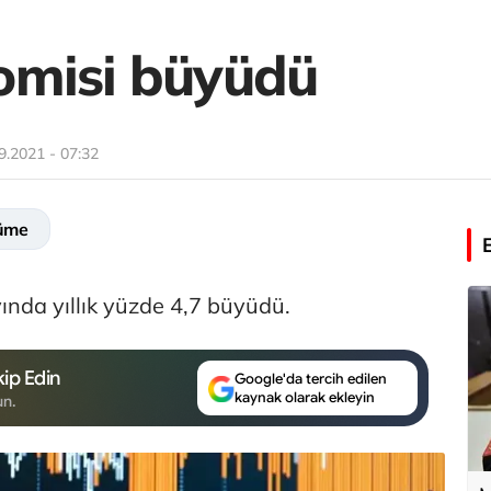
omisi büyüdü
9.2021 - 07:32
üme
nda yıllık yüzde 4,7 büyüdü.
ip Edin
Google'da tercih edilen
kaynak olarak ekleyin
un.