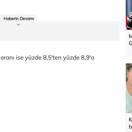
Haberin Devamı
M
G
oranı ise yüzde 8,5'ten yüzde 8,9'a
K
b