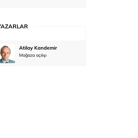
ediler: 'En büyük hayalimiz bu'
YAZARLAR
Atilay Kandemir
Özay Şendi
Mağaza açılışı
Abbas Güç
Zafer Şahi