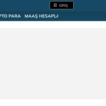
GİRİŞ
PTO PARA
MAAŞ HESAPLAMA
SÖZLÜK