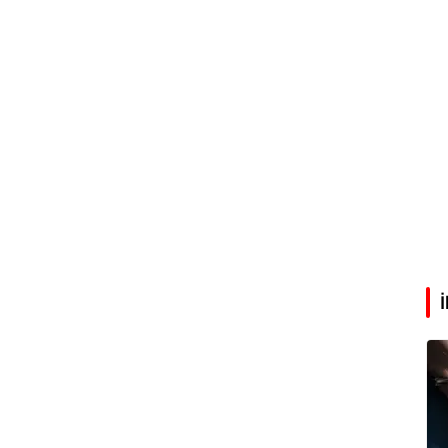
Abdullah Karakuş
O dağlarda ne düşünmüştüm?
Mehmet Tez
O meşhur yeşilden eser yok şimdi...