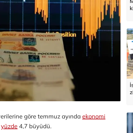
M
k
U
d
İ
z
e
s
verilerine göre temmuz ayında
ekonomi
e
yüzde
4,7 büyüdü.