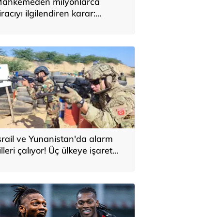
ahkemeden milyonlarca
iracıyı ilgilendiren karar:
YAP’taki tek hareket her şeyi
eğiştirdi
srail ve Yunanistan'da alarm
illeri çalıyor! Üç ülkeye işaret
ttiler: 'Türkiye'den yeni
avunma ekseni, ölümcül ittifak'