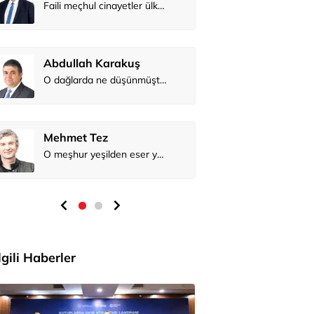
Abdullah 
Mehmet Te
İlgili Haberler