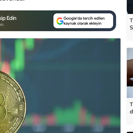
ip Edin
Google'da tercih edilen
T
kaynak olarak ekleyin
un.
S
ö
t
T
d