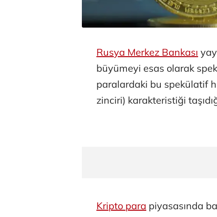
Rusya Merkez Bankası
yayı
büyümeyi esas olarak spekül
paralardaki bu spekülatif h
zinciri) karakteristiği taşıd
Kripto para
piyasasında bal