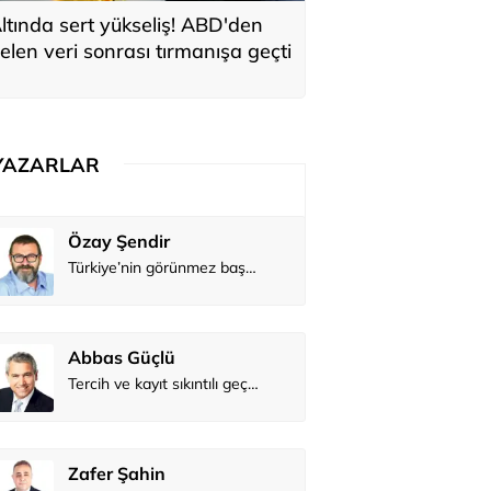
ltında sert yükseliş! ABD'den
elen veri sonrası tırmanışa geçti
YAZARLAR
Atilay Kandemir
Özay Şendi
Mağaza açılışı
Abbas Güç
Zafer Şahi