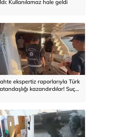
ldı: Kullanılamaz hale geldi
ahte ekspertiz raporlarıyla Türk
atandaşlığı kazandırdılar! Suç
rgütüne operasyon: 32
utuklama