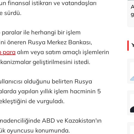
 finansal istikrarı ve vatandaşları
A
e sürdü.
g
 paralar ile herhangi bir işlem
ni öneren Rusya Merkez Bankası,
o para
alım veya satım amaçlı işlemlerin
nizmalar geliştirilmesini istedi.
emir
Özay Şendir
Türkiye’nin görünmez başarısı…
kullanıcısı olduğunu belirten Rusya
larda yapılan yıllık işlem hacminin 5
Abbas Güçlü
kleştiğini de vurguladı.
Tercih ve kayıt sıkıntılı geçiyor
 madenciliğinde ABD ve Kazakistan'ın
Zafer Şahin
yük oyuncusu konumunda.