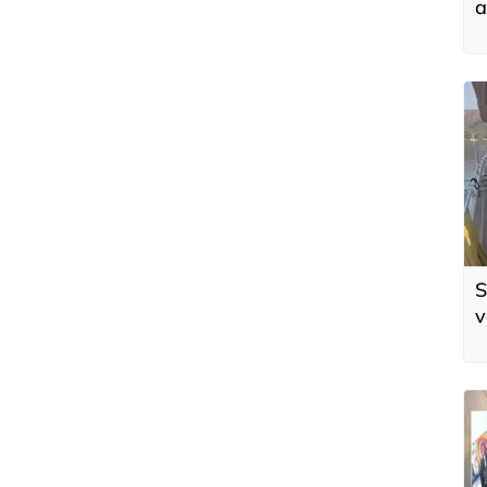
a
S
v
ö
t