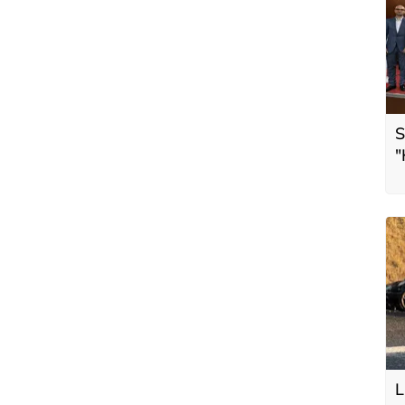
S
"
t
L