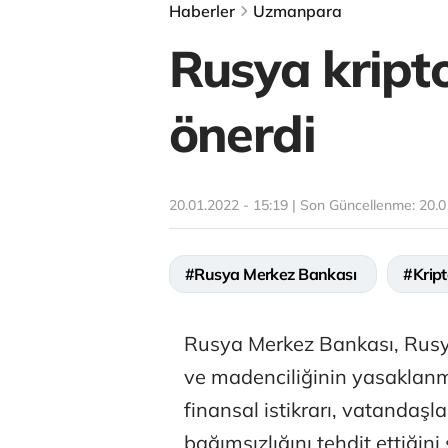
Haberler
Uzmanpara
Rusya kript
önerdi
20.01.2022 - 15:19 | Son Güncellenme:
20.0
#Rusya Merkez Bankası
#Krip
Rusya Merkez Bankası, Rusya 
ve madenciliğinin yasaklanma
finansal istikrarı, vatandaşla
bağımsızlığını tehdit ettiğin