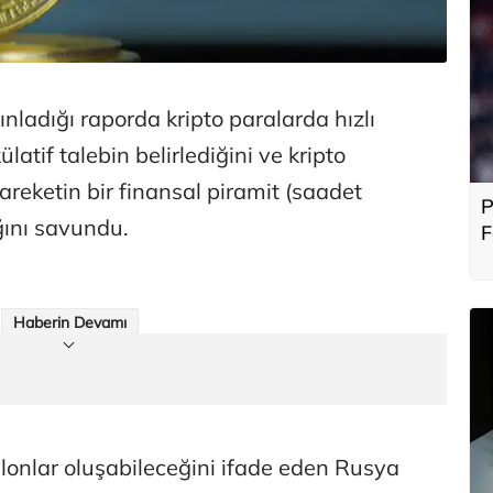
nladığı raporda kripto paralarda hızlı
atif talebin belirlediğini ve kripto
areketin bir finansal piramit (saadet
P
ığını savundu.
F
b
Haberin Devamı
onlar oluşabileceğini ifade eden Rusya