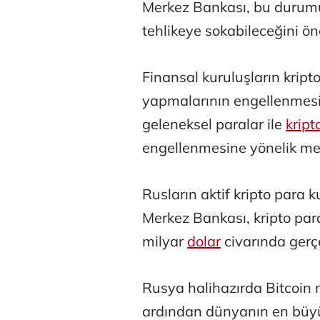
Merkez Bankası, bu durumun
tehlikeye sokabileceğini ön
Finansal kuruluşların kripto
yapmalarının engellenmesi
geleneksel paralar ile
kript
engellenmesine yönelik meka
Atilay Kand
Mağaza açılışı
Rusların aktif kripto para 
Merkez Bankası, kripto para
milyar
dolar
civarında gerçe
Rusya halihazırda Bitcoin
ardından dünyanın en bü