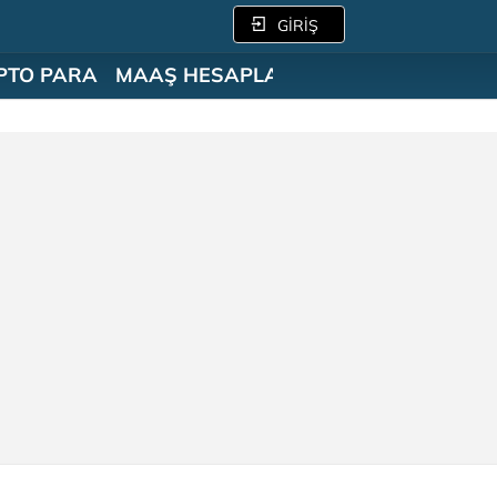
GİRİŞ
PTO PARA
MAAŞ HESAPLAMA
SÖZLÜK