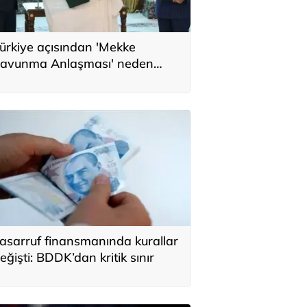
ürkiye açısından 'Mekke
avunma Anlaşması' neden
nemli? Üç ülkenin birbirini
amamlayan tarafı
asarruf finansmanında kurallar
eğişti: BDDK’dan kritik sınır