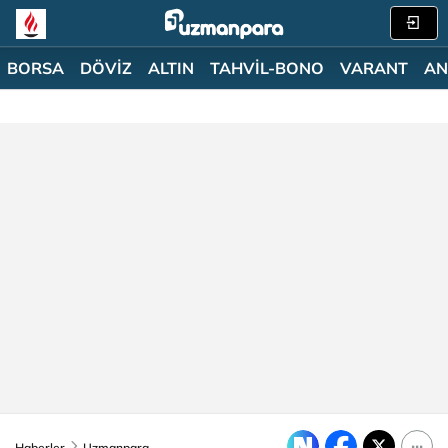
BORSA
DÖVİZ
ALTIN
TAHVİL-BONO
VARANT
AN
Haberler
Uzmanpara