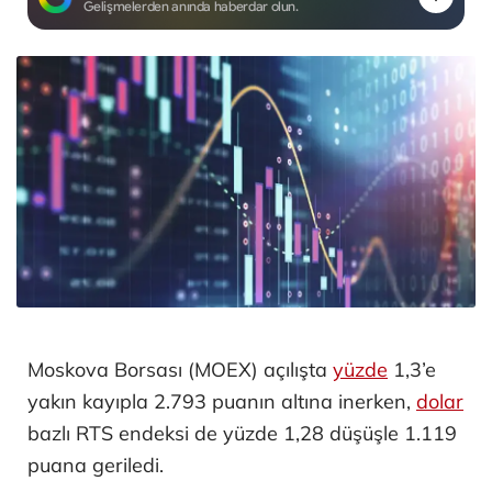
Gelişmelerden anında haberdar olun.
Moskova Borsası (MOEX) açılışta
yüzde
1,3’e
yakın kayıpla 2.793 puanın altına inerken,
dolar
bazlı RTS endeksi de yüzde 1,28 düşüşle 1.119
puana geriledi.