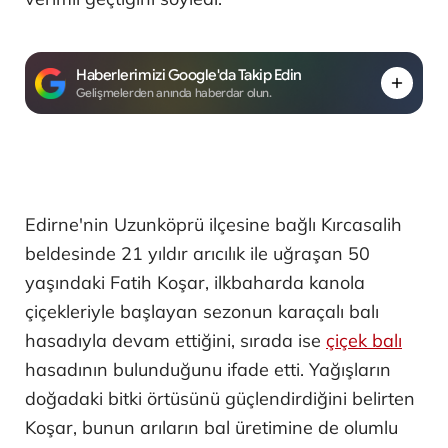
Haberlerimizi Google'da Takip Edin
Gelişmelerden anında haberdar olun.
Edirne'nin Uzunköprü ilçesine bağlı Kırcasalih
beldesinde 21 yıldır arıcılık ile uğraşan 50
yaşındaki Fatih Koşar, ilkbaharda kanola
çiçekleriyle başlayan sezonun karaçalı balı
hasadıyla devam ettiğini, sırada ise
çiçek balı
hasadının bulunduğunu ifade etti. Yağışların
doğadaki bitki örtüsünü güçlendirdiğini belirten
Koşar, bunun arıların bal üretimine de olumlu