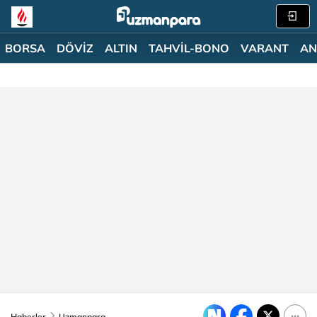
BORSA
DÖVİZ
ALTIN
TAHVİL-BONO
VARANT
AN
Haberler
Uzmanpara