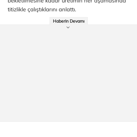
bekletilmesine kadar üretimin her aşamasında
titizlikle çalıştıklarını anlattı.
Haberin Devamı