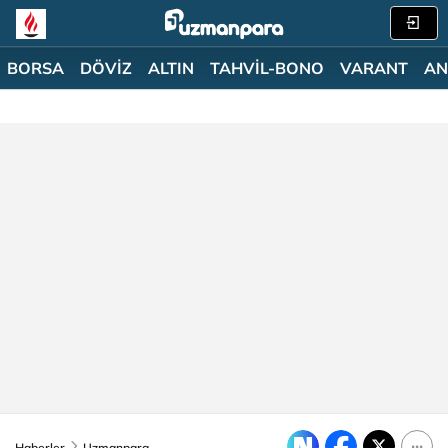
BORSA
DÖVİZ
ALTIN
TAHVİL-BONO
VARANT
AN
Haberler
Uzmanpara