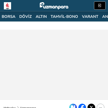
BORSA
DÖVİZ
ALTIN
TAHVİL-BONO
VARANT
AN
Haberler
Uzmanpara