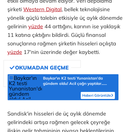
etkili olmaya devam ediyor. Veri depolama
şirketi
Western Digital
, bellek teknolojisine
yönelik güçlü talebin etkisiyle üç aylık dönemde
gelirinin
yüzde
44 arttığını, karının ise yaklaşık
11 katına çıktığını bildirdi. Güçlü finansal
sonuçlarına rağmen şirketin hisseleri açılışta
yüzde
17'nin üzerinde değer kaybetti.
Baykar'ın K2 testi Yunanistan'da
gündem oldu! Acil çağrı yaptılar...
'Topraklarımızdaki hedeflere ulaşabilir'
Haberi Görüntüle
Sandisk'in hisseleri de üç aylık dönemde
gelirindeki artışa rağmen gelecek çeyreğe
ilişkin gelir tahmininin piyasa beklentilerinin