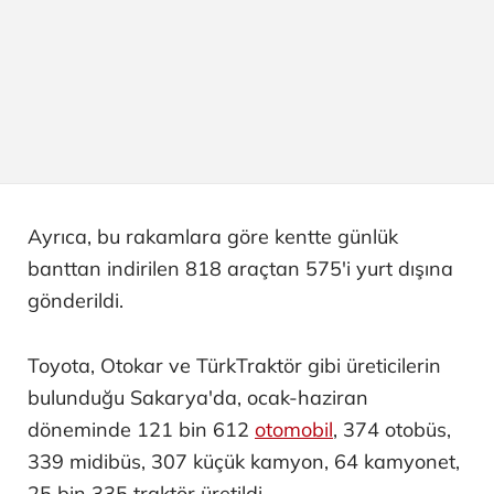
Ayrıca, bu rakamlara göre kentte günlük
banttan indirilen 818 araçtan 575'i yurt dışına
gönderildi.
Toyota, Otokar ve TürkTraktör gibi üreticilerin
bulunduğu Sakarya'da, ocak-haziran
döneminde 121 bin 612
otomobil
, 374 otobüs,
339 midibüs, 307 küçük kamyon, 64 kamyonet,
25 bin 335 traktör üretildi.