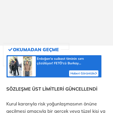
Erdoğan'a suikast timinin sırrı
çözülüyor! FETÖ'cü Burkay
Karatepe'nin itirafı ekipleri harekete
geçirdi
Haberi Görüntüle
SÖZLEŞME ÜST LİMİTLERİ GÜNCELLENDİ
Kurul kararıyla risk yoğunlaşmasının önüne
geçilmesi amacıyla bir gerçek veya tüzel kişi ya