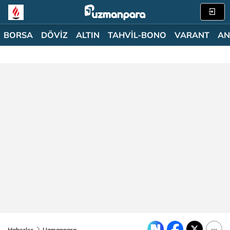
BORSA
DÖVİZ
ALTIN
TAHVİL-BONO
VARANT
AN
Haberler
Uzmanpara