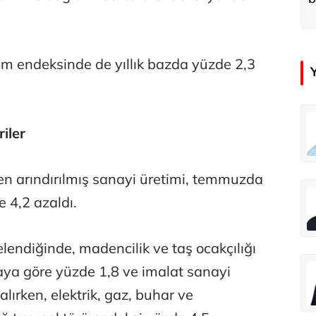
d
im endeksinde de yıllık bazda yüzde 2,3
emir
Özay Şendir
iler
Türkiye’nin görünmez başarısı…
n arındırılmış sanayi üretimi, temmuzda
Abbas Güçlü
 4,2 azaldı.
Tercih ve kayıt sıkıntılı geçiyor
elendiğinde, madencilik ve taş ocakçılığı
 aya göre yüzde 1,8 ve imalat sanayi
Zafer Şahin
Faili meçhul cinayetler ülkesine veda
lırken, elektrik, gaz, buhar ve