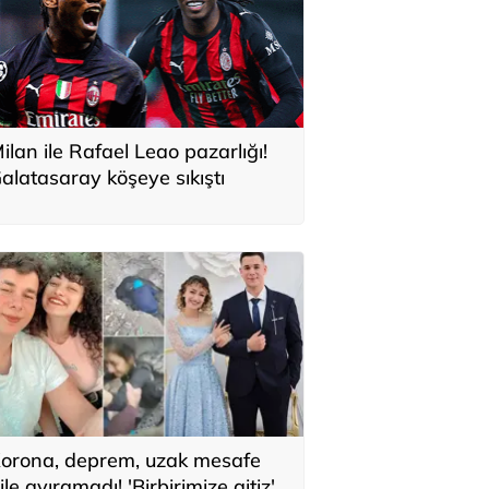
ilan ile Rafael Leao pazarlığı!
alatasaray köşeye sıkıştı
orona, deprem, uzak mesafe
ile ayıramadı! 'Birbirimize aitiz'