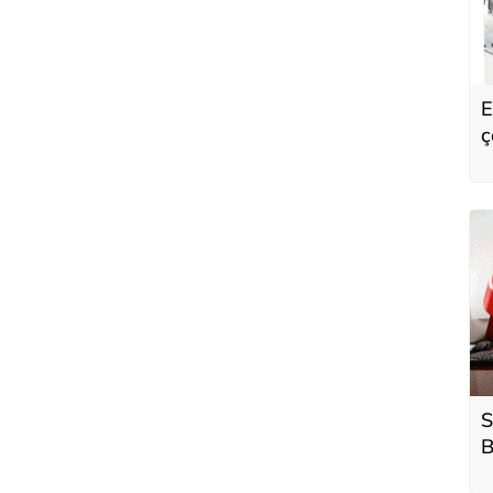
E
ç
K
h
S
B
h