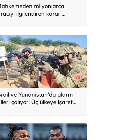
ahkemeden milyonlarca
iracıyı ilgilendiren karar:
YAP’taki tek hareket her şeyi
eğiştirdi
srail ve Yunanistan'da alarm
illeri çalıyor! Üç ülkeye işaret
ttiler: 'Türkiye'den yeni
avunma ekseni, ölümcül ittifak'