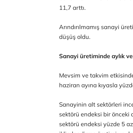
11,7 arttı.
Arındırılmamış sanayi üret
düşüş oldu.
Atilay Kand
Sanayi üretiminde aylık ver
Mağaza açılışı
Mevsim ve takvim etkisinde
haziran ayına kıyasla yüzde
Sanayinin alt sektörleri inc
sektörü endeksi bir önceki
sektörü endeksi yüzde 5 aza