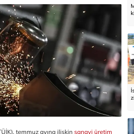
M
k
U
d
İ
z
e
s
TÜİK), temmuz ayına ilişkin
sanayi
üretim