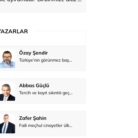
ediler: 'En büyük hayalimiz bu'
YAZARLAR
Atilay Kandemir
Özay Şendi
Mağaza açılışı
Abbas Güç
Zafer Şahi