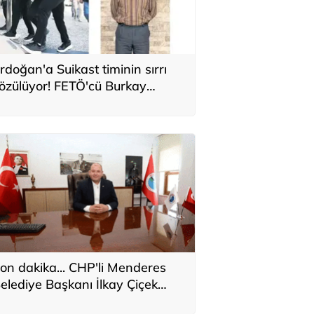
rdoğan'a Suikast timinin sırrı
özülüyor! FETÖ'cü Burkay
aratepe'nin itirafı ekipleri
arekete geçirdi
on dakika... CHP'li Menderes
elediye Başkanı İlkay Çiçek
akkında kesin ihraç talebi