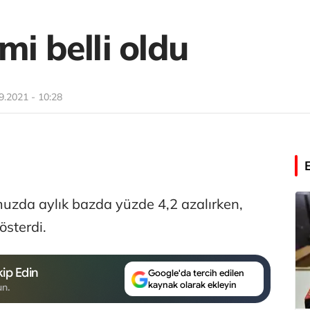
mi belli oldu
9.2021 - 10:28
uzda aylık bazda yüzde 4,2 azalırken,
österdi.
ip Edin
Google'da tercih edilen
kaynak olarak ekleyin
un.