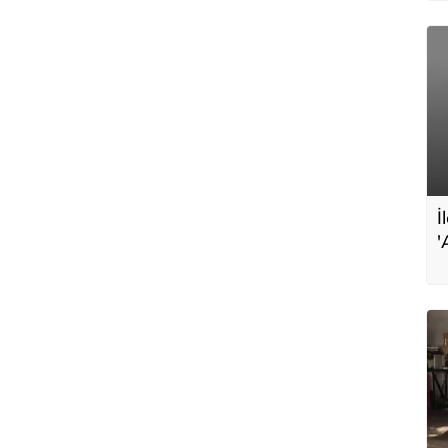
İ
'
s