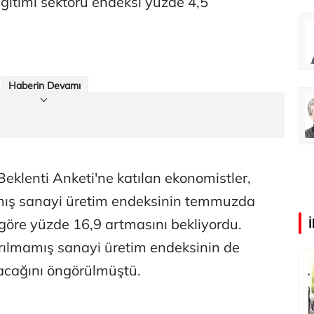
ağıtımı sektörü endeksi yüzde 4,5
Abdullah Karakuş
O dağlarda ne düşünmüştüm?
Haberin Devamı
Mehmet Tez
O meşhur yeşilden eser yok şimdi...
eklenti Anketi'ne katılan ekonomistler,
ılmış sanayi üretim endeksinin temmuzda
göre yüzde 16,9 artmasını bekliyordu.
ılmamış sanayi üretim endeksinin de
tacağını öngörülmüştü.