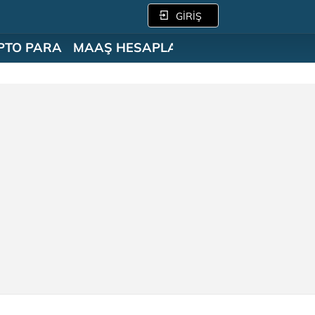
GİRİŞ
PTO PARA
MAAŞ HESAPLAMA
SÖZLÜK