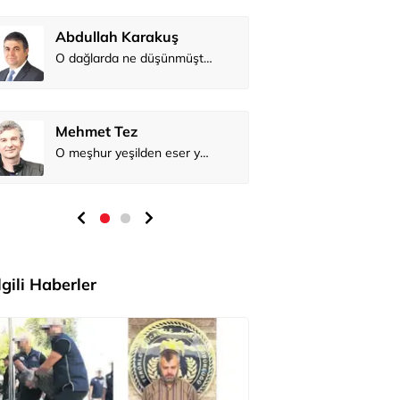
Abdullah 
Mehmet Te
İlgili Haberler