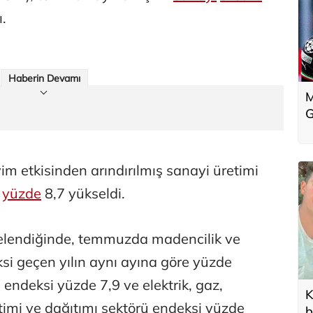
ı.
Haberin Devamı
M
G
 etkisinden arındırılmış sanayi üretimi
e
yüzde
8,7 yükseldi.
ncelendiğinde, temmuzda madencilik ve
ksi geçen yılın aynı ayına göre yüzde
 endeksi yüzde 7,9 ve elektrik, gaz,
K
timi ve dağıtımı sektörü endeksi yüzde
b