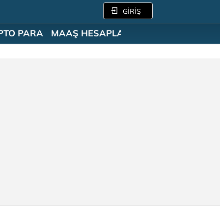
GİRİŞ
PTO PARA
MAAŞ HESAPLAMA
SÖZLÜK