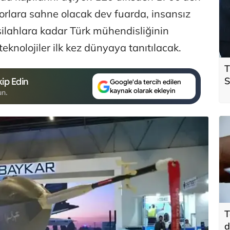
korlara sahne olacak dev fuarda, insansız
 silahlara kadar Türk mühendisliğinin
 teknolojiler ilk kez dünyaya tanıtılacak.
T
S
ip Edin
Google'da tercih edilen
kaynak olarak ekleyin
ö
un.
t
T
d