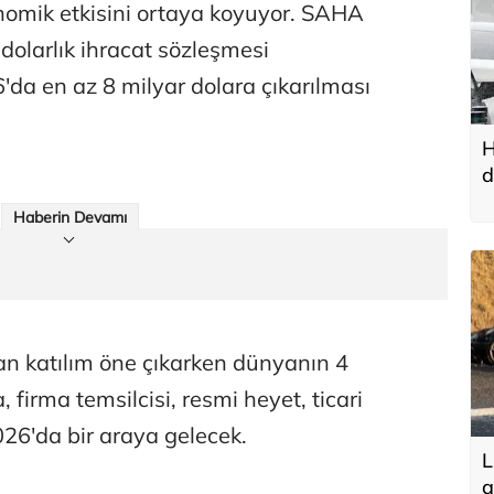
omik etkisini ortaya koyuyor. SAHA
 dolarlık ihracat sözleşmesi
a en az 8 milyar dolara çıkarılması
H
d
u
Haberin Devamı
 katılım öne çıkarken dünyanın 4
 firma temsilcisi, resmi heyet, ticari
26'da bir araya gelecek.
L
a