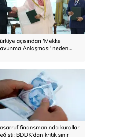
ürkiye açısından 'Mekke
avunma Anlaşması' neden
nemli? Üç ülkenin birbirini
amamlayan tarafı
asarruf finansmanında kurallar
eğişti: BDDK’dan kritik sınır