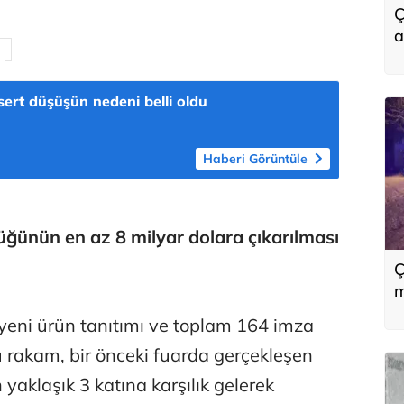
Ç
a
a
sert düşüşün nedeni belli oldu
Haberi Görüntüle
üğünün en az 8 milyar dolara çıkarılması
Ç
m
eni ürün tanıtımı ve toplam 164 imza
Bu rakam, bir önceki fuarda gerçekleşen
 yaklaşık 3 katına karşılık gelerek