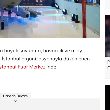
en büyük savunma, havacılık ve uzay
İstanbul organizasyonuyla düzenlenen
P
İstanbul Fuar Merkezi
'nde
F
b
Haberin Devamı