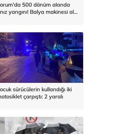
orum'da 500 dönüm alanda
nız yangını! Balya makinesi alev
ldı, traktör küle döndü
ocuk sürücülerin kullandığı iki
otosiklet çarpıştı: 2 yaralı