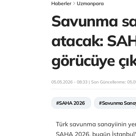
Haberler
Uzmanpara
Savunma san
atacak: SAH
görücüye çık
05.05.2026 - 08:33 | Son Güncellenme:
05.0
#SAHA 2026
#Savunma Sana
Türk savunma sanayiinin yerl
SAHA 2026, bugün İstanbul'd