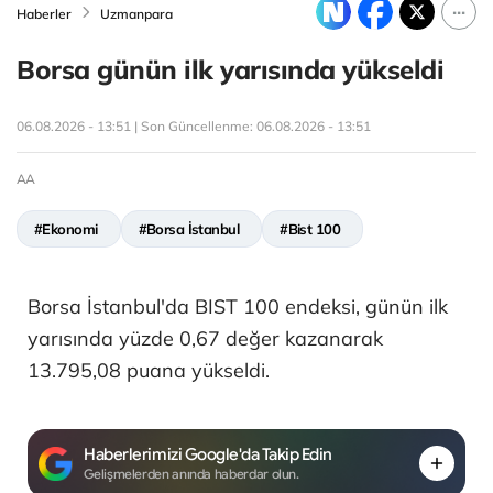
Haberler
Uzmanpara
Borsa günün ilk yarısında yükseldi
06.08.2026 - 13:51 | Son Güncellenme:
06.08.2026 - 13:51
AA
#Ekonomi
#Borsa İstanbul
#Bist 100
Borsa İstanbul'da BIST 100 endeksi, günün ilk
yarısında yüzde 0,67 değer kazanarak
13.795,08 puana yükseldi.
Haberlerimizi Google'da Takip Edin
Gelişmelerden anında haberdar olun.