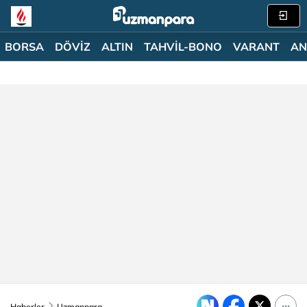
BORSA
DÖVİZ
ALTIN
TAHVİL-BONO
VARANT
AN
Haberler
Uzmanpara