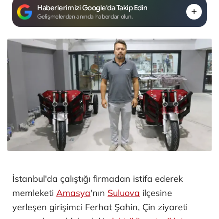
Haberlerimizi Google'da Takip Edin
Gelişmelerden anında haberdar olun.
İstanbul'da çalıştığı firmadan istifa ederek
memleketi
Amasya
'nın
Suluova
ilçesine
yerleşen girişimci Ferhat Şahin, Çin ziyareti