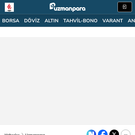
BORSA
DÖVİZ
ALTIN
TAHVİL-BONO
VARANT
AN
Haberler
Uzmanpara