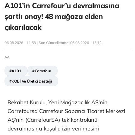
A101’in Carrefour’u devralmasına
şartlı onay! 48 mağaza elden
çıkarılacak
06.08.2026 - 11:53 | Son Güncellenme:
06.08.2026 - 13:12
AA
#A101
#Carrefour
#KOBİ Ve Üretici Desteği
Rekabet Kurulu, Yeni Mağazacılık AŞ'nin
Carrefoursa Carrefour Sabancı Ticaret Merkezi
AŞ'nin (CarrefourSA) tek kontrolünü
devralmasına koşullu izin verilmesini