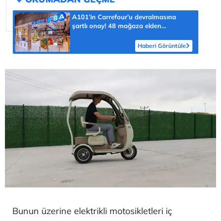
A101’in Carrefour’u devralmasına
şartlı onay! 48 mağaza elden
çıkarılacak
Haberi Görüntüle
Bunun üzerine elektrikli motosikletleri iç