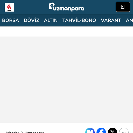
BORSA
DÖVİZ
ALTIN
TAHVİL-BONO
VARANT
AN
Haberler
Uzmanpara