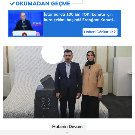
İstanbul'da 100 bin TOKİ konutu için
kura çekimi başladı! Erdoğan: Konutları
7 bin 313 lira taksit, 240 ay vadeyle
teslim edeceğiz
Haberi Görüntüle
Haberin Devamı