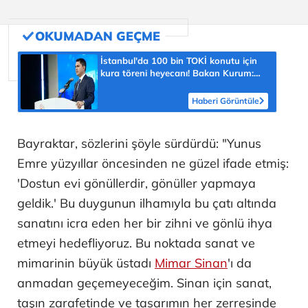
İstanbul'da 100 bin TOKİ konutu için
kura töreni heyecanı! Bakan Kurum:
İstanbul için en büyük konut hamlesi!
Haberi Görüntüle
Bayraktar, sözlerini şöyle sürdürdü: "Yunus
Emre yüzyıllar öncesinden ne güzel ifade etmiş:
'Dostun evi gönüllerdir, gönüller yapmaya
geldik.' Bu duygunun ilhamıyla bu çatı altında
sanatını icra eden her bir zihni ve gönlü ihya
etmeyi hedefliyoruz. Bu noktada sanat ve
mimarinin büyük üstadı
Mimar Sinan
'ı da
anmadan geçemeyeceğim. Sinan için sanat,
taşın zarafetinde ve tasarımın her zerresinde