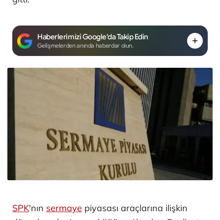
Haberlerimizi Google'da Takip Edin
Gelişmelerden anında haberdar olun.
SPK
'nın
sermaye
piyasası araçlarına ilişkin