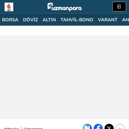
BORSA
DÖVİZ
ALTIN
TAHVİL-BONO
VARANT
AN
Haberler
Uzmanpara