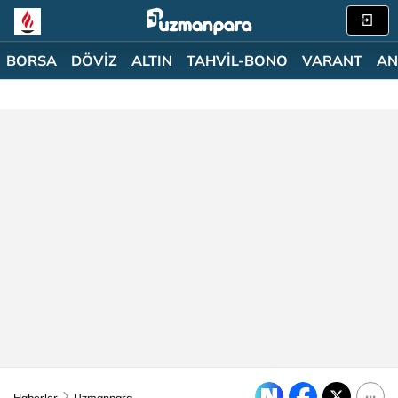
BORSA
DÖVİZ
ALTIN
TAHVİL-BONO
VARANT
AN
Haberler
Uzmanpara