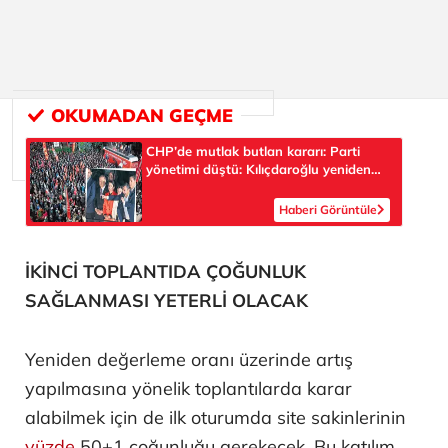
CHP’de mutlak butlan kararı: Parti
yönetimi düştü: Kılıçdaroğlu yeniden
görevde
Haberi Görüntüle
İKİNCİ TOPLANTIDA ÇOĞUNLUK
SAĞLANMASI YETERLİ OLACAK
Yeniden değerleme oranı üzerinde artış
yapılmasına yönelik toplantılarda karar
alabilmek için de ilk oturumda site sakinlerinin
yüzde
50+1 çoğunluğu gerekecek. Bu katılım