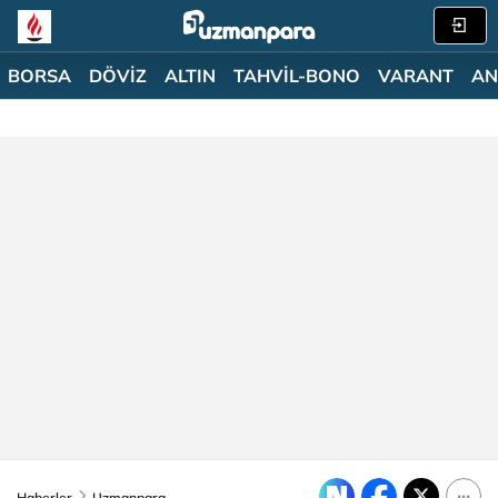
BORSA
DÖVİZ
ALTIN
TAHVİL-BONO
VARANT
AN
Haberler
Uzmanpara