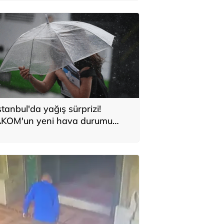
stanbul'da yağış sürprizi!
KOM'un yeni hava durumu
aporu belli oldu