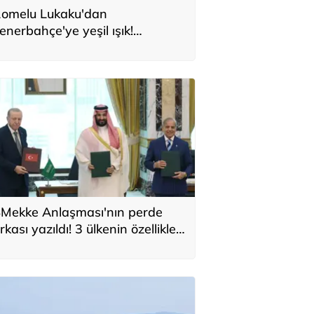
omelu Lukaku'dan
enerbahçe'ye yeşil ışık!
onservis bedeli belli oldu
Mekke Anlaşması'nın perde
rkası yazıldı! 3 ülkenin özellikleri
ek tek sıralandı: 'Türkiye için yeni
ırsat'