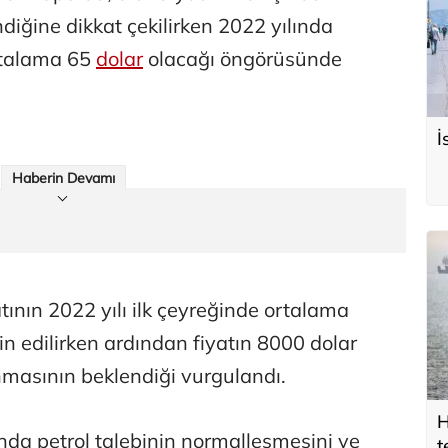
iğine dikkat çekilirken 2022 yılında
ortalama 65
dolar
olacağı öngörüsünde
İ
Haberin Devamı
ının 2022 yılı ilk çeyreğinde ortalama
n edilirken ardından fiyatın 8000 dolar
anmasının beklendiği vurgulandı.
H
ında petrol talebinin normalleşmesini ve
t