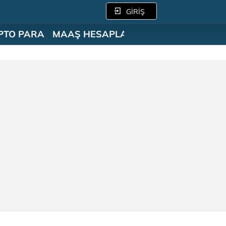
GİRİŞ
PTO PARA
MAAŞ HESAPLAMA
SÖZLÜK