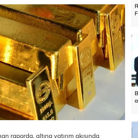
R
F
B
B
a
t
f
nan raporda, altına yatırım akışında