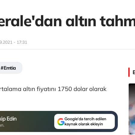
rale'dan altın tahm
9.2021 - 17:31
#Emtia
rtalama altın fiyatını 1750 dolar olarak
ip Edin
Google'da tercih edilen
kaynak olarak ekleyin
un.