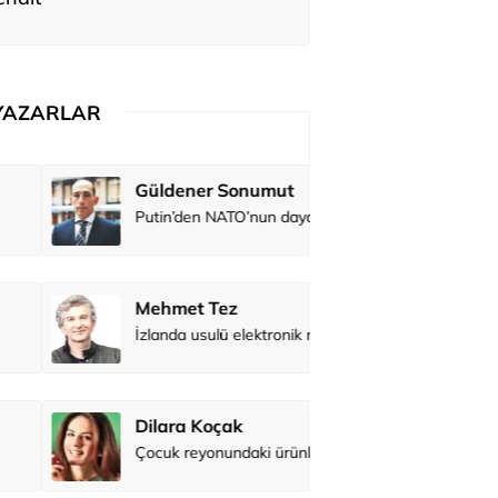
YAZARLAR
Güldener Sonumut
Belma Akç
Putin’den NATO’nun dayanışmasını sınama girişimi?
Mehmet Tez
Zeynep İş
İzlanda usulü elektronik müzik
Dilara Koçak
Osman Ge
Çocuk reyonundaki ürünler gerçekte ne kadar sağlıklı?