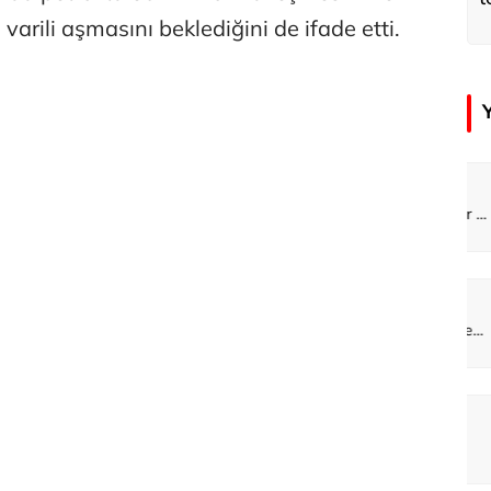
arili aşmasını beklediğini de ifade etti.
ra
Özay Şendir
Adaletin önünde 33 yıllık karanlık
Abartının Türkiye’ye zarar veren hali...
an
Didem Özel Tümer
Açık havada oyun uyku kadar gerekli
Geçmişi koruyarak geleceği inşa etmek: 60 bin kişi evinde! Karabağ’a büyük dönüş
çer
Abbas Güçlü
Dünya Sağlık Örgütü yaşlı İzmir’i izliyor
Özel mi devlet mi?