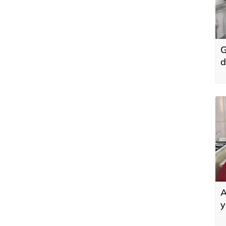
G
d
i
A
y