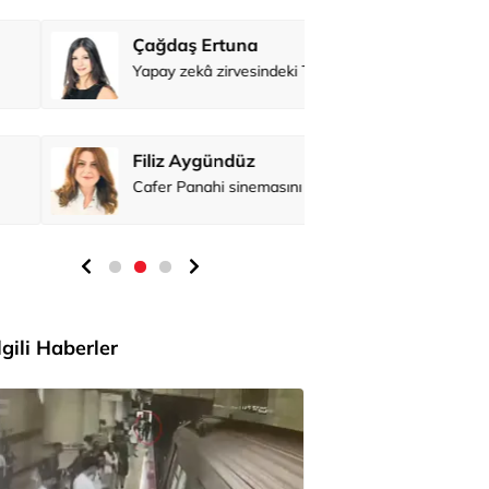
Çağdaş Ertuna
Prof. Dr. B
Yapay zekâ zirvesindeki Türk
Filiz Aygündüz
Cafer Panahi sinemasını konuşturmaya devam ediyor
İlgili Haberler