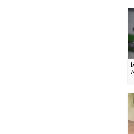
İ
A
r