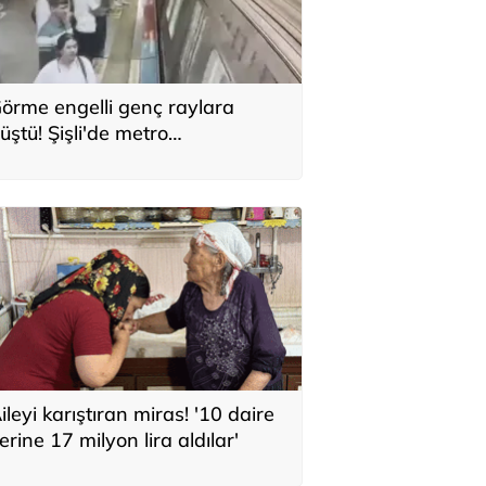
örme engelli genç raylara
üştü! Şişli'de metro
stasyonunda korku dolu anlar
kamerada
ileyi karıştıran miras! '10 daire
erine 17 milyon lira aldılar'