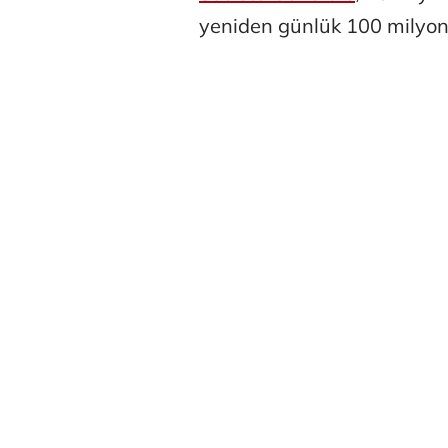
yeniden günlük 100 milyon v
Belma Akçu
Zeynep İşm
Osman Gen