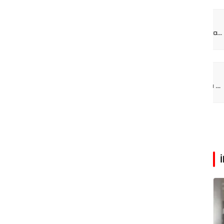
rış Erdoğan
Zeynep Aktaş
Tatilde neden kavruluyoruz?
Altın yükselişte hisseler takipte
Ali Eyüboğlu
Sorun izin mi, yoksa para mı?