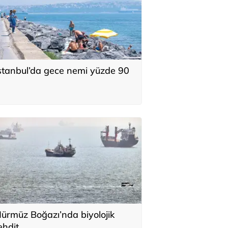
stanbul’da gece nemi yüzde 90
ürmüz Boğazı’nda biyolojik
ehdit