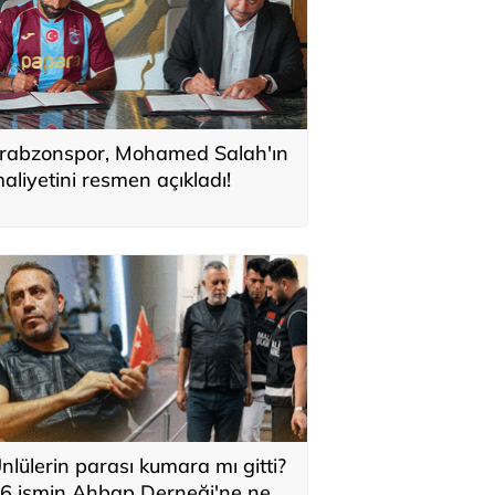
rabzonspor, Mohamed Salah'ın
aliyetini resmen açıkladı!
nlülerin parası kumara mı gitti?
6 ismin Ahbap Derneği'ne ne