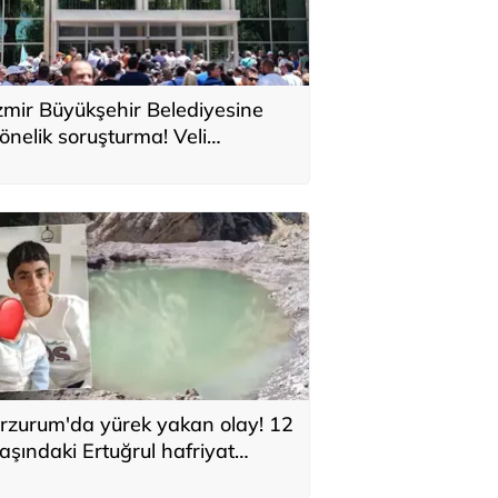
zmir Büyükşehir Belediyesine
önelik soruşturma! Veli
ğbaba'nın ağabeyi tutuklandı
rzurum'da yürek yakan olay! 12
aşındaki Ertuğrul hafriyat
lınan gölette boğuldu