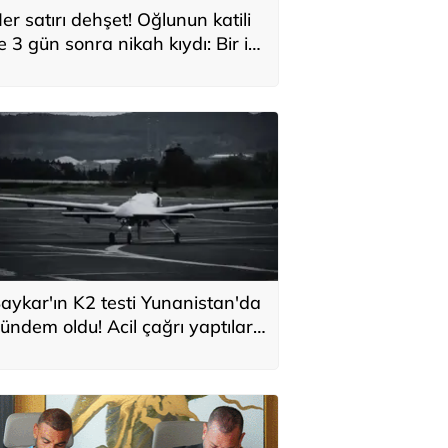
er satırı dehşet! Oğlunun katili
le 3 gün sonra nikah kıydı: Bir iki
ane vurdum, bayıldı
aykar'ın K2 testi Yunanistan'da
ündem oldu! Acil çağrı yaptılar...
Topraklarımızdaki hedeflere
laşabilir'