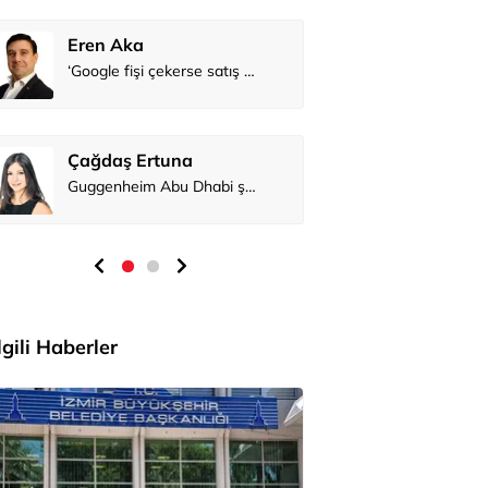
Eren Aka
Çağdaş Er
İlgili Haberler