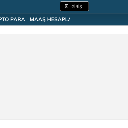
GİRİŞ
PTO PARA
MAAŞ HESAPLAMA
SÖZLÜK