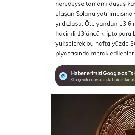
neredeyse tamamı düşüş kay
ulaşan Solana yatırımcısına
yıldızlaştı. Öte yandan 13.6 
hacimli 13’üncü kripto para 
yükselerek bu hafta yüzde 30
piyasasında merak edilenler
Haberlerimizi Google'da Tak
Gelişmelerden anında haberdar ol