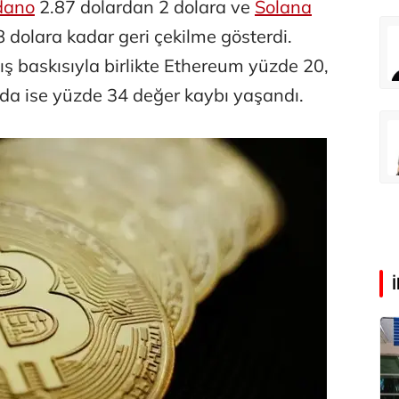
dano
2.87 dolardan 2 dolara ve
Solana
 dolara kadar geri çekilme gösterdi.
Eren Aka
‘Google fişi çekerse satış biter!’
 baskısıyla birlikte Ethereum yüzde 20,
da ise yüzde 34 değer kaybı yaşandı.
Çağdaş Ertuna
Guggenheim Abu Dhabi şehri nasıl değiştirecek?