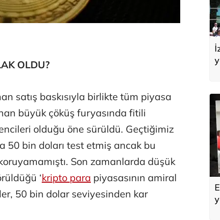
İ
y
LAK OLDU?
A
n satış baskısıyla birlikte tüm piyasa
an büyük çöküş furyasında fitili
encileri olduğu öne sürüldü. Geçtiğimiz
a 50 bin doları test etmiş ancak bu
nı koruyamamıştı. Son zamanlarda düşük
örüldüğü ‘
kripto para
piyasasının amiral
E
er, 50 bin dolar seviyesinden kar
y
a