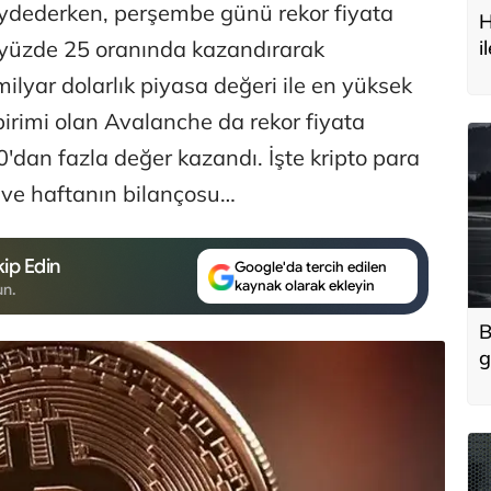
dederken, perşembe günü rekor fiyata
H
 yüzde 25 oranında kazandırarak
i
t
milyar dolarlık piyasa değeri ile en yüksek
birimi olan Avalanche da rekor fiyata
'dan fazla değer kazandı. İşte kripto para
 ve haftanın bilançosu…
ip Edin
Google'da tercih edilen
kaynak olarak ekleyin
un.
B
g
'
u