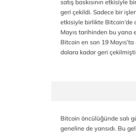
satış baskısının etkisiyle b
geri çekildi. Sadece bir i
etkisiyle birlikte Bitcoin’d
Mayıs tarihinden bu yana 
Bitcoin en son 19 Mayıs’ta
dolara kadar geri çekilmişti
Osman Gen
Prof. Dr. M
Bitcoin öncülüğünde salı gü
geneline de yansıdı. Bu gel