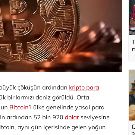
T
m
 büyük çöküşün ardından
kripto para
ük bir kırmızı deniz görüldü. Orta
r’un
Bitcoin
’i ülke genelinde yasal para
nin ardından 52 bin 920
dolar
seviyesine
tcoin, aynı gün içerisinde gelen yoğun
Ü
3