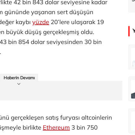
irlikte 42 bin 843 dolar seviyesine kadar
k
şlem gününde yaşanan sert düşüşün
e değer kaybı
yüzde
20’lere ulaşarak 19
en büyük düşüş gerçekleşmiş oldu.
 43 bin 854 dolar seviyesinden 30 bin
.
çer
Tunca Bengin
Futbol Federasyonu İzmirspor’u dinler mi?
MİT’den CIA’ye de mesaj...
Haberin Devamı
ahmut Özer
Hakkı Öcal
İnsan-ı Kâmilden Erdemli Şehre: İslam Düşüncesinde Adalet-II
Amerika Avrupa’yı geri kazanabilir mi?
Ali Eyüboğlu
nü gerçekleşen satış furyası altcoinlerin
Aşk yok, ama suç itirafı var!
işmeyle birlikte
Ethereum
3 bin 750