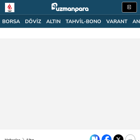
BORSA
DÖVİZ
ALTIN
TAHVİL-BONO
VARANT
AN
Haberler
Altın