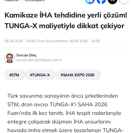
Kamikaze İHA tehdidine yerli çözüm!
TUNGA-X maliyetiyle dikkat çekiyor
06.05.2026 - 16:55 | Son Güncellenme:
06.05.2026 - 16:55
Sercan Dinç
sercan.dinc@milliyet.com.tr
#STM
#TUNGA-X
#SAHA EXPO 2026
Türk savunma sanayiinin öncü şirketlerinden
STM, dron avcısı TUNGA-X’i SAHA 2026
Fuarı’nda ilk kez tanıttı. İHA tespit radarlarıyla
entegre çalışarak düşman İHA unsurlarını
havada imha etmek üzere tasarlanan TUNGA-