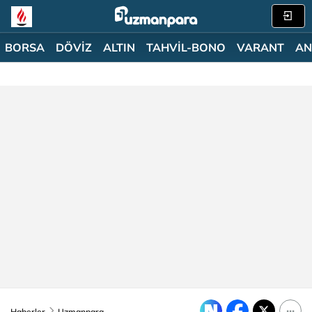
BORSA
DÖVİZ
ALTIN
TAHVİL-BONO
VARANT
AN
Haberler
Uzmanpara