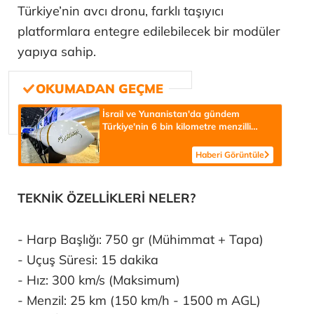
Türkiye’nin avcı dronu, farklı taşıyıcı
platformlara entegre edilebilecek bir modüler
yapıya sahip.
İsrail ve Yunanistan'da gündem
Türkiye'nin 6 bin kilometre menzilli
kıtalararası balistik füzesi
YILDIRIMHAN! Canlı yayında itiraf: 'Tel
Haberi Görüntüle
Aviv için kırmızı alarm'
TEKNİK ÖZELLİKLERİ NELER?
- Harp Başlığı: 750 gr (Mühimmat + Tapa)
- Uçuş Süresi: 15 dakika
- Hız: 300 km/s (Maksimum)
- Menzil: 25 km (150 km/h - 1500 m AGL)