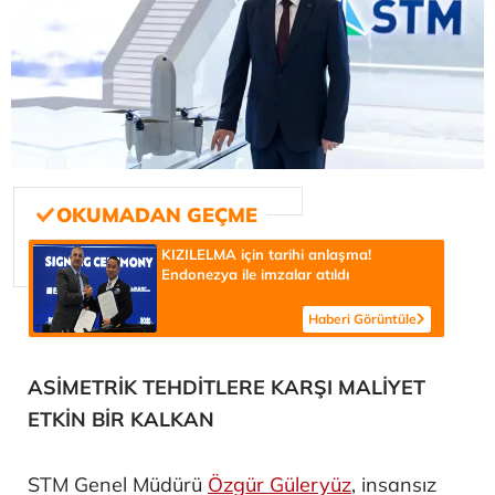
KIZILELMA için tarihi anlaşma!
Endonezya ile imzalar atıldı
Haberi Görüntüle
ASİMETRİK TEHDİTLERE KARŞI MALİYET
ETKİN BİR KALKAN
STM Genel Müdürü
Özgür Güleryüz
, insansız