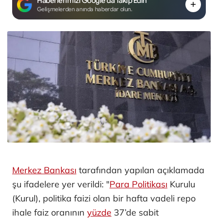
Haberlerimizi Google'da Takip Edin
Gelişmelerden anında haberdar olun.
Merkez Bankası
tarafından yapılan açıklamada
şu ifadelere yer verildi: "
Para Politikası
Kurulu
(Kurul), politika faizi olan bir hafta vadeli repo
ihale faiz oranının
yüzde
37’de sabit