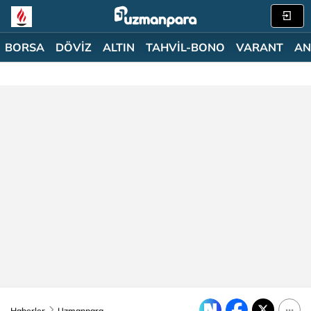
BORSA
DÖVİZ
ALTIN
TAHVİL-BONO
VARANT
AN
Haberler
Uzmanpara