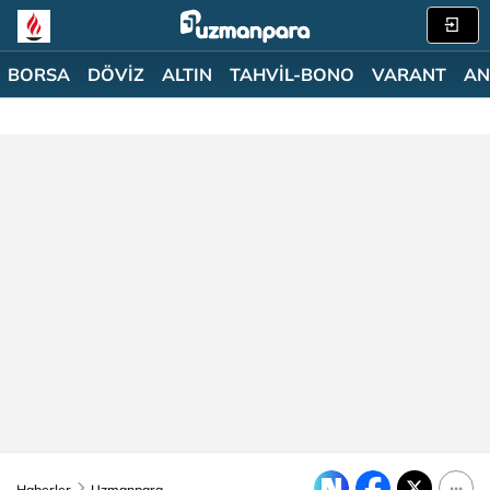
BORSA
DÖVİZ
ALTIN
TAHVİL-BONO
VARANT
AN
Haberler
Uzmanpara