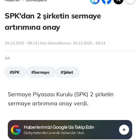
SPK'dan 2 şirketin sermaye
artırımına onay
24.12.2025 - 09:14 | Son Güncellenme:
24.12.2025 - 09:14
AA
#SPK
#Sermaye
#Şirket
Sermaye Piyasası Kurulu (SPK) 2 şirketin
sermaye artırımına onay verdi.
Haberlerimizi Google'da Takip Edin
Gelişmelerden anında haberdar olun.