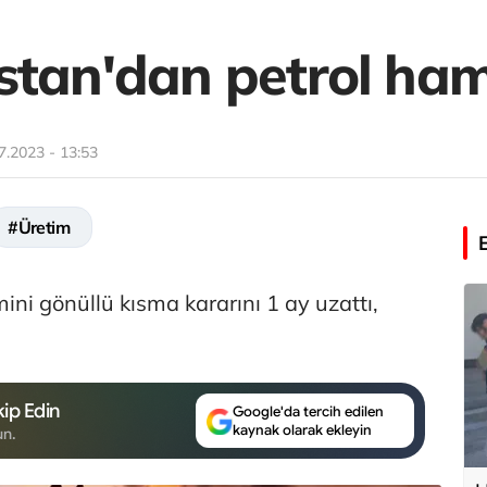
stan'dan petrol ham
7.2023 - 13:53
#Üretim
ini gönüllü kısma kararını 1 ay uzattı,
ip Edin
Google'da tercih edilen
kaynak olarak ekleyin
un.