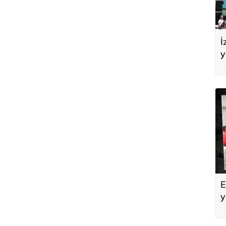
İ
y
A
E
y
a