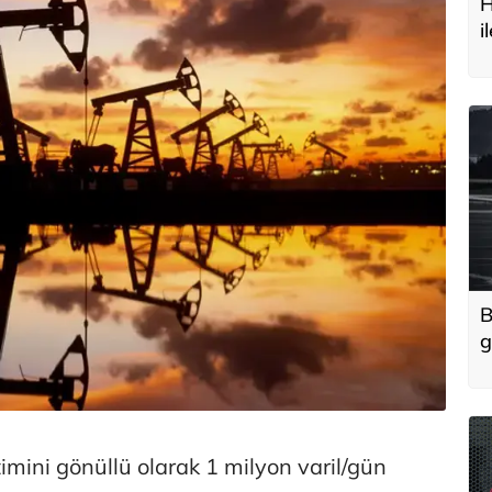
H
i
t
B
g
'
u
imini gönüllü olarak 1 milyon varil/gün