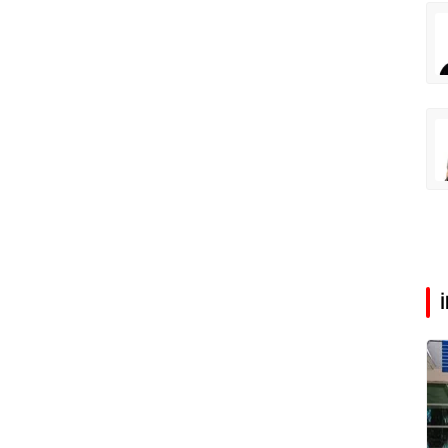
Eren Aka
‘Google fişi çekerse satış biter!’
Çağdaş Ertuna
Guggenheim Abu Dhabi şehri nasıl değiştirecek?