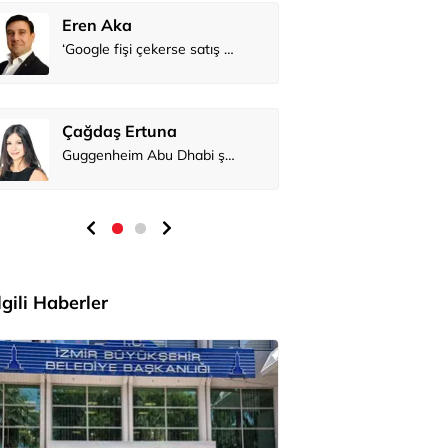
Eren Aka
Çağdaş Er
İlgili Haberler