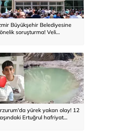
zmir Büyükşehir Belediyesine
önelik soruşturma! Veli
ğbaba'nın ağabeyi tutuklandı
rzurum'da yürek yakan olay! 12
aşındaki Ertuğrul hafriyat
lınan gölette boğuldu