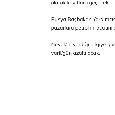
olarak kayıtlara geçecek.
Rusya Başbakan Yardımcıs
pazarlara petrol ihracatını 
Osman Gen
Novak'ın verdiği bilgiye gö
varil/gün azaltılacak.
Prof. Dr. M