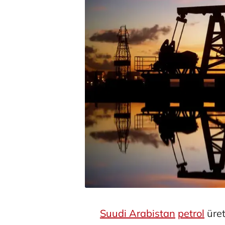
Suudi Arabistan
petrol
üret