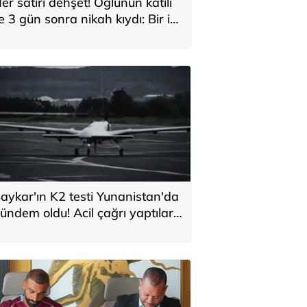
er satırı dehşet! Oğlunun katili
le 3 gün sonra nikah kıydı: Bir iki
ane vurdum, bayıldı
aykar'ın K2 testi Yunanistan'da
ündem oldu! Acil çağrı yaptılar...
Topraklarımızdaki hedeflere
laşabilir'