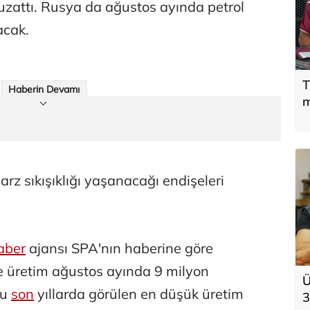
 uzattı. Rusya da ağustos ayında petrol
acak.
T
Haberin Devamı
m
arz sıkışıklığı yaşanacağı endişeleri
aber
ajansı SPA'nın haberine göre
ile üretim ağustos ayında 9 milyon
Ü
Bu
son
yıllarda görülen en düşük üretim
3