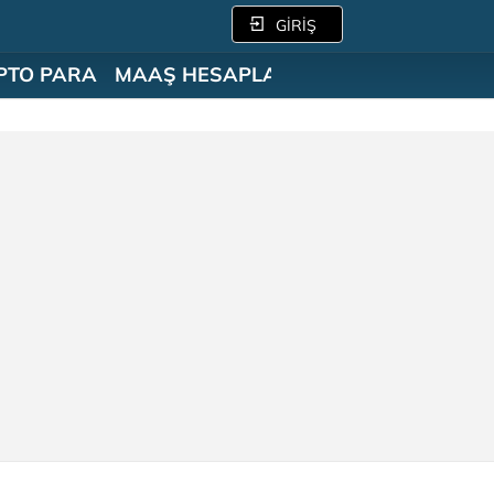
GİRİŞ
PTO PARA
MAAŞ HESAPLAMA
SÖZLÜK