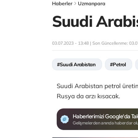
Haberler
Uzmanpara
Suudi Arabi
03.07.2023 - 13:48 | Son Güncellenme:
03.0
#Suudi Arabistan
#Petrol
Suudi Arabistan petrol üretim
Rusya da arzı kısacak.
Haberlerimizi Google'da Tak
Gelişmelerden anında haberdar ol