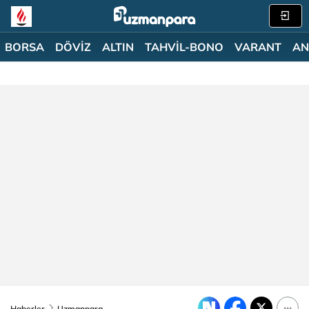
BORSA
DÖVİZ
ALTIN
TAHVİL-BONO
VARANT
AN
Haberler
Uzmanpara