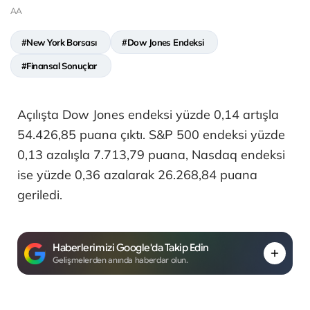
AA
#New York Borsası
#Dow Jones Endeksi
#Finansal Sonuçlar
Açılışta Dow Jones endeksi yüzde 0,14 artışla
54.426,85 puana çıktı. S&P 500 endeksi yüzde
0,13 azalışla 7.713,79 puana, Nasdaq endeksi
ise yüzde 0,36 azalarak 26.268,84 puana
geriledi.
Haberlerimizi Google'da Takip Edin
Gelişmelerden anında haberdar olun.