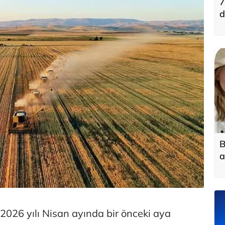
7
d
B
a
2026 yılı Nisan ayında bir önceki aya