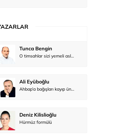
YAZARLAR
Tunca Bengin
O timsahlar sizi yemeli aslında!...
Ali Eyüboğlu
Ahbap’a bağışları kayıp ünlüler var
Deniz Kilislioğlu
Hürmüz formülü