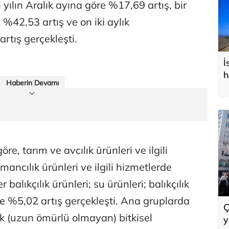
 yılın Aralık ayına göre %17,69 artış, bir
 %42,53 artış ve on iki aylık
rtış gerçekleşti.
İ
h
Haberin Devamı
re, tarım ve avcılık ürünleri ve ilgili
ancılık ürünleri ve ilgili hizmetlerde
 balıkçılık ürünleri; su ürünleri; balıkçılık
de %5,02 artış gerçekleşti. Ana gruplarda
Ç
lık (uzun ömürlü olmayan) bitkisel
y