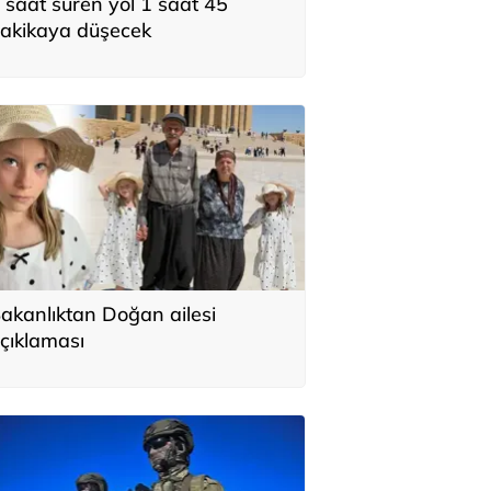
 saat süren yol 1 saat 45
akikaya düşecek
akanlıktan Doğan ailesi
çıklaması