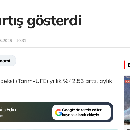
rtış gösterdi
5.2026 - 10:31
nomi
ndeksi (Tarım-ÜFE) yıllık %42,53 arttı, aylık
ip Edin
Google'da tercih edilen
kaynak olarak ekleyin
un.