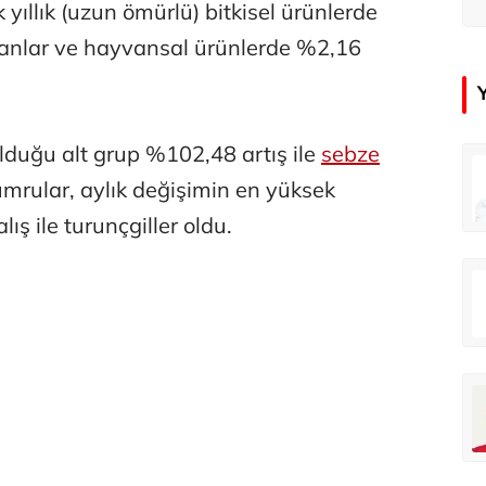
 yıllık (uzun ömürlü) bitkisel ürünlerde
vanlar ve hayvansal ürünlerde %2,16
olduğu alt grup %102,48 artış ile
sebze
in
Tunca Bengin
mrular, aylık değişimin en yüksek
O timsahlar sizi yemeli aslında!...
O timsahlar sizi yemeli aslında!...
ış ile turunçgiller oldu.
u
Ali Eyüboğlu
Ahbap’a bağışları kayıp ünlüler var
Ahbap’a bağışları kayıp ünlüler var
oğlu
Deniz Kilislioğlu
lü
Hürmüz formülü