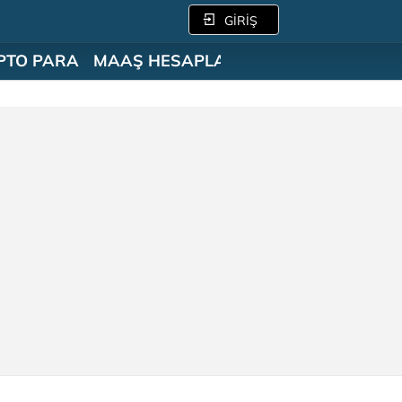
GİRİŞ
PTO PARA
MAAŞ HESAPLAMA
SÖZLÜK