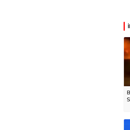
B
S
y