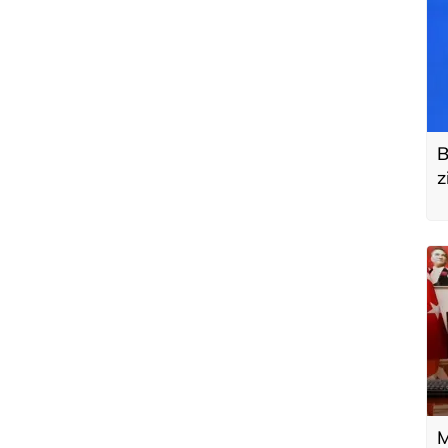
B
z
M