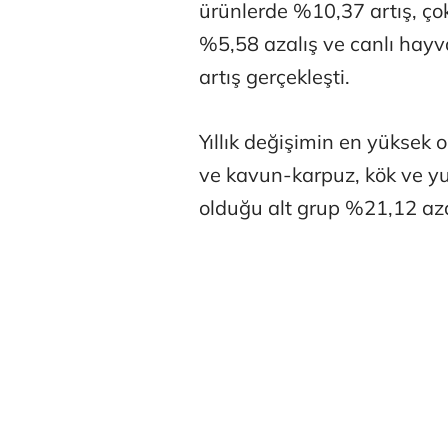
ürünlerde %10,37 artış, çok
%5,58 azalış ve canlı hay
artış gerçekleşti.
Yıllık değişimin en yüksek 
Tunca Beng
ve kavun-karpuz, kök ve yu
olduğu alt grup %21,12 azal
Ali Eyüboğl
Deniz Kilisli
Hürmüz formü