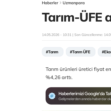
Haberler
Uzmanpara
Tarım-ÜFE a
14.05.2026 - 10:31 | Son Güncellenme:
14.0
#Tarım
#Tarım ÜFE
#Eko
Tarım ürünleri üretici fiyat e
%4,26 arttı.
Haberlerimizi Google'da Tak
Gelişmelerden anında haberdar ol