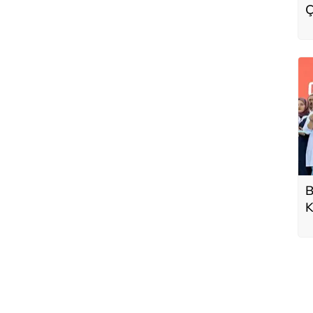
Ç
B
K
a