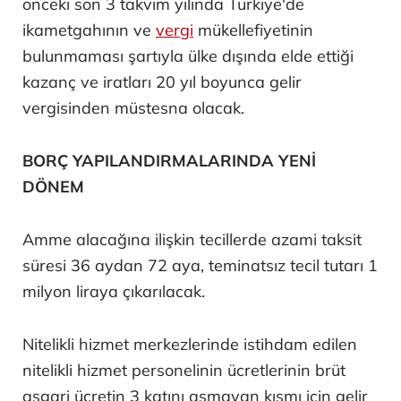
önceki son 3 takvim yılında Türkiye'de
ikametgahının ve
vergi
mükellefiyetinin
bulunmaması şartıyla ülke dışında elde ettiği
kazanç ve iratları 20 yıl boyunca gelir
vergisinden müstesna olacak.
BORÇ YAPILANDIRMALARINDA YENİ
DÖNEM
Amme alacağına ilişkin tecillerde azami taksit
süresi 36 aydan 72 aya, teminatsız tecil tutarı 1
milyon liraya çıkarılacak.
Nitelikli hizmet merkezlerinde istihdam edilen
nitelikli hizmet personelinin ücretlerinin brüt
asgari ücretin 3 katını aşmayan kısmı için gelir