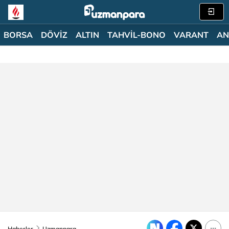
BORSA
DÖVİZ
ALTIN
TAHVİL-BONO
VARANT
AN
Haberler
Uzmanpara