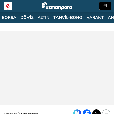
BORSA
DÖVİZ
ALTIN
TAHVİL-BONO
VARANT
AN
Haberler
Uzmanpara